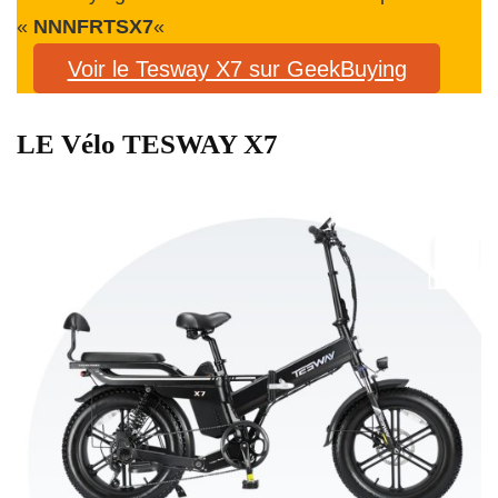
«
NNNFRTSX7
«
Voir le Tesway X7 sur GeekBuying
LE Vélo TESWAY X7