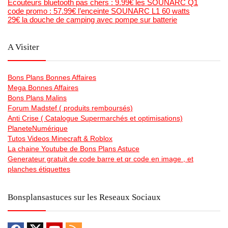
Ecouteurs bluetooth pas chers : 9.99€ les SOUNARC Q1
code promo : 57.99€ l’enceinte SOUNARC L1 60 watts
29€ la douche de camping avec pompe sur batterie
A Visiter
Bons Plans Bonnes Affaires
Mega Bonnes Affaires
Bons Plans Malins
Forum Madstef ( produits remboursés)
Anti Crise ( Catalogue Supermarchés et optimisations)
PlaneteNumérique
Tutos Videos Minecraft & Roblox
La chaine Youtube de Bons Plans Astuce
Generateur gratuit de code barre et qr code en image , et
planches étiquettes
Bonsplansastuces sur les Reseaux Sociaux