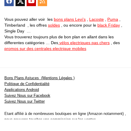
Vous pouvez aller voir les
bons plans Levi’s
,
Lacoste
,
Puma
,
Timberland , les offres
soldes
, ou encore pour le
black Friday
,
Single Day …
Vous trouverez toujours plus de bon plan en allant dans les
differentes catégories … Des
vélos electriques pas chers
, des
promos sur des centrales electrique mobiles
Bons Plans Astuces (Mentions Légales )
Politique de Confidentialité
Applications Android
Suivez Nous sur Facebook
Suivez Nous sur Twitter
Etant affilié à de nombreuses boutiques en ligne (Amazon notamment) ,
nous pouvons toucher une commission sur les ventes .