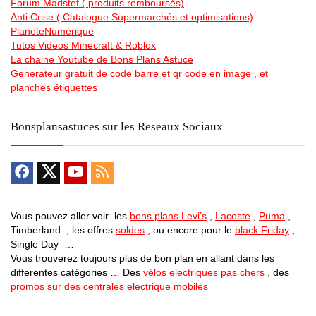
Forum Madstef ( produits remboursés)
Anti Crise ( Catalogue Supermarchés et optimisations)
PlaneteNumérique
Tutos Videos Minecraft & Roblox
La chaine Youtube de Bons Plans Astuce
Generateur gratuit de code barre et qr code en image , et
planches étiquettes
Bonsplansastuces sur les Reseaux Sociaux
Vous pouvez aller voir les
bons plans Levi’s
,
Lacoste
,
Puma
,
Timberland , les offres
soldes
, ou encore pour le
black Friday
,
Single Day …
Vous trouverez toujours plus de bon plan en allant dans les
differentes catégories … Des
vélos electriques pas chers
, des
promos sur des centrales electrique mobiles