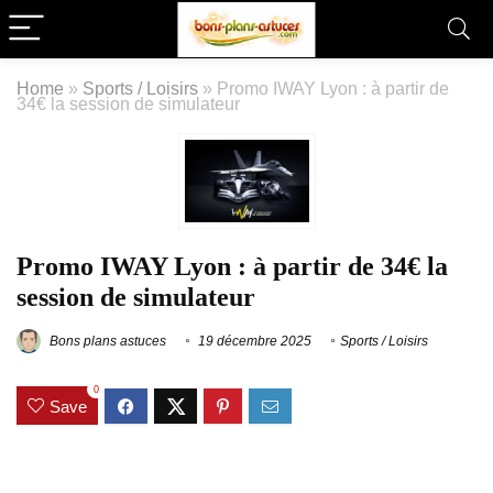
Home
»
Sports / Loisirs
»
Promo IWAY Lyon : à partir de
34€ la session de simulateur
Promo IWAY Lyon : à partir de 34€ la
session de simulateur
Bons plans astuces
19 décembre 2025
Sports / Loisirs
0
Save