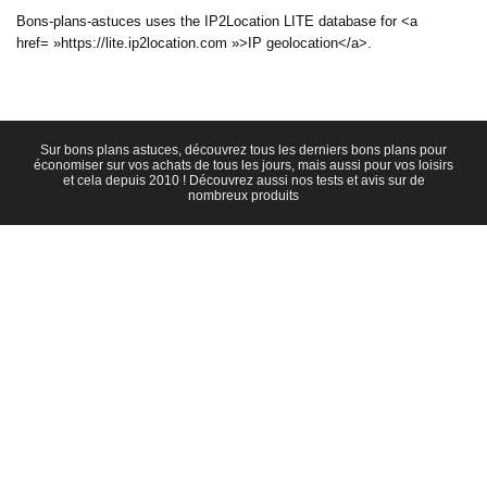
Bons-plans-astuces uses the IP2Location LITE database for <a
href= »https://lite.ip2location.com »>IP geolocation</a>.
Sur bons plans astuces, découvrez tous les derniers bons plans pour
économiser sur vos achats de tous les jours, mais aussi pour vos loisirs
et cela depuis 2010 ! Découvrez aussi nos tests et avis sur de
nombreux produits