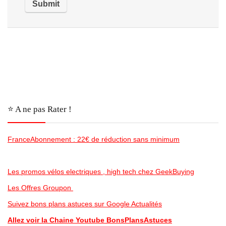
⭐️ A ne pas Rater !
FranceAbonnement : 22€ de réduction sans minimum
Les promos vélos electriques , high tech chez GeekBuying
Les Offres Groupon
Suivez bons plans astuces sur Google Actualités
Allez voir la Chaine Youtube BonsPlansAstuces