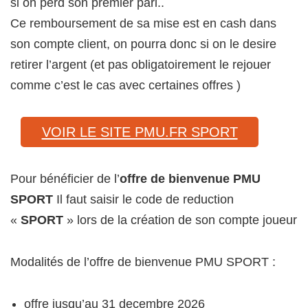
si on perd son premier pari..
Ce remboursement de sa mise est en cash dans
son compte client, on pourra donc si on le desire
retirer l’argent (et pas obligatoirement le rejouer
comme c’est le cas avec certaines offres )
VOIR LE SITE PMU.FR SPORT
Pour bénéficier de l’
offre de bienvenue PMU
SPORT
Il faut saisir le code de reduction
«
SPORT
» lors de la création de son compte joueur
Modalités de l’offre de bienvenue PMU SPORT :
offre jusqu’au 31 decembre 2026