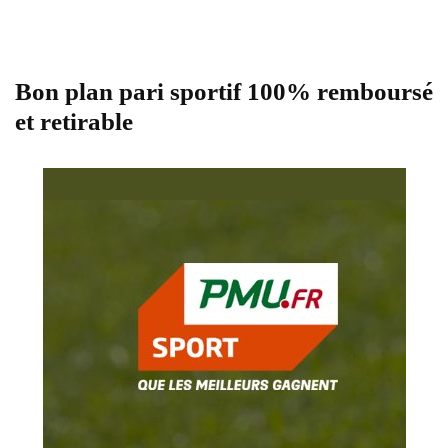
Bon plan pari sportif 100% remboursé
et retirable