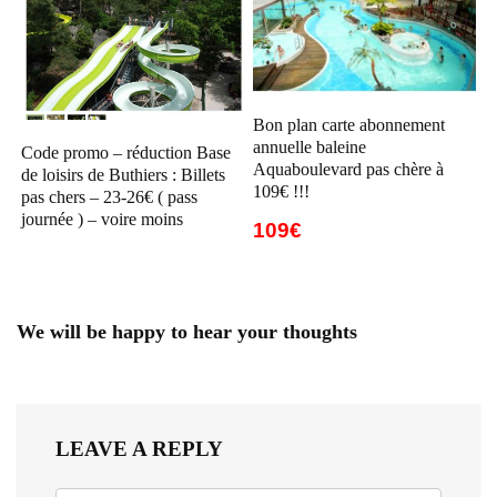
Bon plan carte abonnement
annuelle baleine
Code promo – réduction Base
Aquaboulevard pas chère à
de loisirs de Buthiers : Billets
109€ !!!
pas chers – 23-26€ ( pass
journée ) – voire moins
109€
We will be happy to hear your thoughts
LEAVE A REPLY