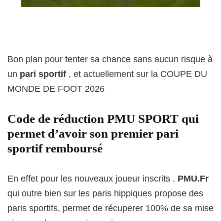
Bon plan pour tenter sa chance sans aucun risque à
un
pari sportif
, et actuellement sur la COUPE DU
MONDE DE FOOT 2026
Code de réduction PMU SPORT qui
permet d’avoir son premier pari
sportif remboursé
En effet pour les nouveaux joueur inscrits ,
PMU.Fr
qui outre bien sur les paris hippiques propose des
paris sportifs, permet de récuperer 100% de sa mise