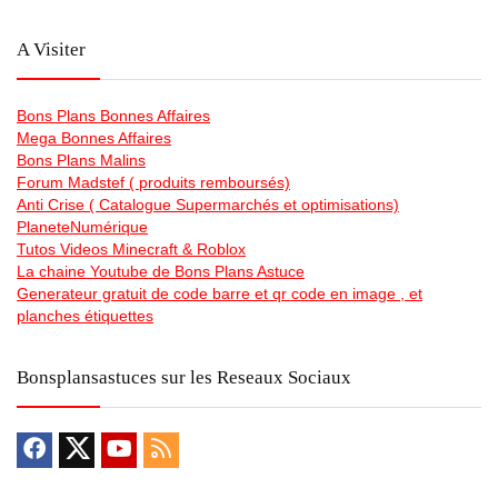
A Visiter
Bons Plans Bonnes Affaires
Mega Bonnes Affaires
Bons Plans Malins
Forum Madstef ( produits remboursés)
Anti Crise ( Catalogue Supermarchés et optimisations)
PlaneteNumérique
Tutos Videos Minecraft & Roblox
La chaine Youtube de Bons Plans Astuce
Generateur gratuit de code barre et qr code en image , et
planches étiquettes
Bonsplansastuces sur les Reseaux Sociaux