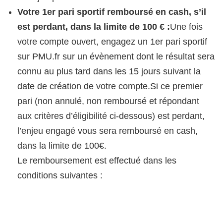
Votre 1er pari sportif remboursé en cash, s’il
est perdant, dans la limite de 100 € :
Une fois
votre compte ouvert, engagez un 1er pari sportif
sur PMU.fr sur un évènement dont le résultat sera
connu au plus tard dans les 15 jours suivant la
date de création de votre compte.Si ce premier
pari (non annulé, non remboursé et répondant
aux critères d’éligibilité ci-dessous) est perdant,
l’enjeu engagé vous sera remboursé en cash,
dans la limite de 100€.
Le remboursement est effectué dans les
conditions suivantes :