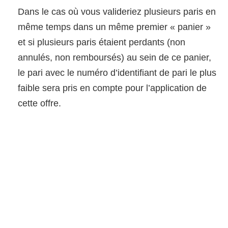
Dans le cas où vous valideriez plusieurs paris en
même temps dans un même premier « panier »
et si plusieurs paris étaient perdants (non
annulés, non remboursés) au sein de ce panier,
le pari avec le numéro d’identifiant de pari le plus
faible sera pris en compte pour l’application de
cette offre.