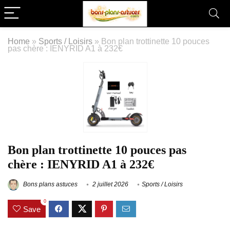
Home
»
Sports / Loisirs
»
Bon plan trottinette 10 pouces
pas chère : IENYRID A1 à 232€
Bon plan trottinette 10 pouces pas
chère : IENYRID A1 à 232€
Bons plans astuces
2 juillet 2026
Sports / Loisirs
0
Save