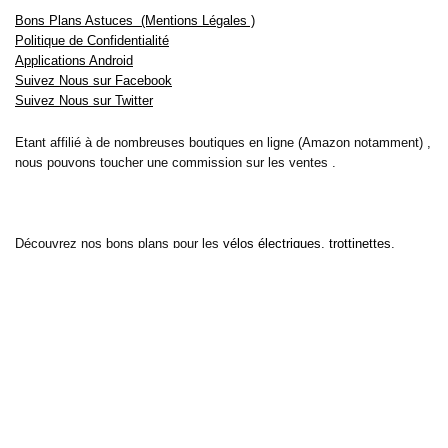
Bons Plans Astuces (Mentions Légales )
Politique de Confidentialité
Applications Android
Suivez Nous sur Facebook
Suivez Nous sur Twitter
Etant affilié à de nombreuses boutiques en ligne (Amazon notamment) ,
nous pouvons toucher une commission sur les ventes .
Découvrez nos bons plans pour les
vélos électriques
,
trottinettes
,
smartphones
et produits Xiaomi. Profitez également
des dernières
offres d’abonnements abordables pour des magazines
, ainsi que des
promotions pour vos
vacances
et voyages. Ne manquez pas nos
tests
et avis
sur les derniers produits high-tech et bien plus encore.
Bons-plans-astuces uses the IP2Location LITE database for <a