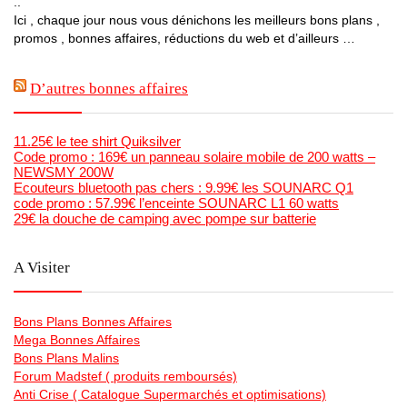
..
Ici , chaque jour nous vous dénichons les meilleurs bons plans ,
promos , bonnes affaires, réductions du web et d’ailleurs …
D’autres bonnes affaires
11.25€ le tee shirt Quiksilver
Code promo : 169€ un panneau solaire mobile de 200 watts –
NEWSMY 200W
Ecouteurs bluetooth pas chers : 9.99€ les SOUNARC Q1
code promo : 57.99€ l’enceinte SOUNARC L1 60 watts
29€ la douche de camping avec pompe sur batterie
A Visiter
Bons Plans Bonnes Affaires
Mega Bonnes Affaires
Bons Plans Malins
Forum Madstef ( produits remboursés)
Anti Crise ( Catalogue Supermarchés et optimisations)