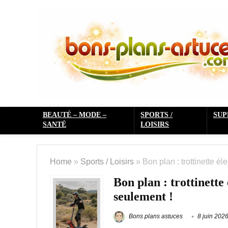
BEAUTÉ – MODE –
SPORTS /
SU
SANTÉ
LOISIRS
Home
»
Sports / Loisirs
»
Bon plan : trottinette 
Bon plan : trottinet
seulement !
Bons plans astuces
8 juin 202