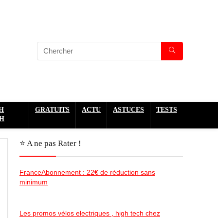
H
GRATUITS
ACTU
ASTUCES
TESTS
H
⭐️ A ne pas Rater !
FranceAbonnement : 22€ de réduction sans
minimum
Les promos vélos electriques , high tech chez