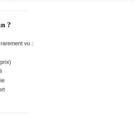
an ?
 rarement vu :
prix)
é
ie
rt