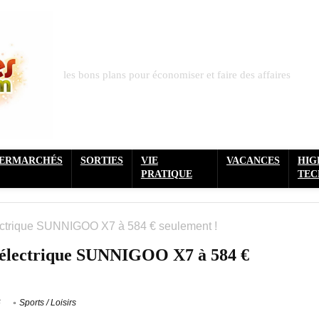
les bons plans pour économiser et faire des affaires
PERMARCHÉS
SORTIES
VIE
VACANCES
HIG
PRATIQUE
TEC
électrique SUNNIGOO X7 à 584 € seulement !
te électrique SUNNIGOO X7 à 584 €
6
Sports / Loisirs