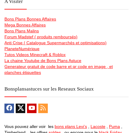
A Visiter
Bons Plans Bonnes Affaires
Mega Bonnes Affaires
Bons Plans Malins
Forum Madstef ( produits remboursés)
Anti Crise ( Catalogue Supermarchés et optimisations)
PlaneteNumérique
Tutos Videos Minecraft & Roblox
La chaine Youtube de Bons Plans Astuce
Generateur gratuit de code barre et qr code en image , et
planches étiquettes
Bonsplansastuces sur les Reseaux Sociaux
Vous pouvez aller voir les
bons plans Levi’s
,
Lacoste
,
Puma
,
Timberland , les offres
soldes
, ou encore pour le
black Friday
,