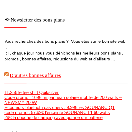
📢 Newsletter des bons plans
Vous recherchez des bons plans ? Vous etes sur le bon site web
..
Ici , chaque jour nous vous dénichons les meilleurs bons plans ,
promos , bonnes affaires, réductions du web et d’ailleurs …
D’autres bonnes affaires
11.25€ le tee shirt Quiksilver
Code promo : 169€ un panneau solaire mobile de 200 watts –
NEWSMY 200W
Ecouteurs bluetooth pas chers : 9.99€ les SOUNARC Q1
code promo : 57.99€ l’enceinte SOUNARC L1 60 watts
29€ la douche de camping avec pompe sur batterie