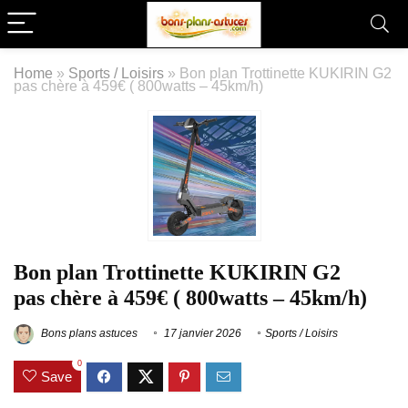
Home
»
Sports / Loisirs
»
Bon plan Trottinette KUKIRIN G2
pas chère à 459€ ( 800watts – 45km/h)
Bon plan Trottinette KUKIRIN G2
pas chère à 459€ ( 800watts – 45km/h)
Bons plans astuces
17 janvier 2026
Sports / Loisirs
0
Save