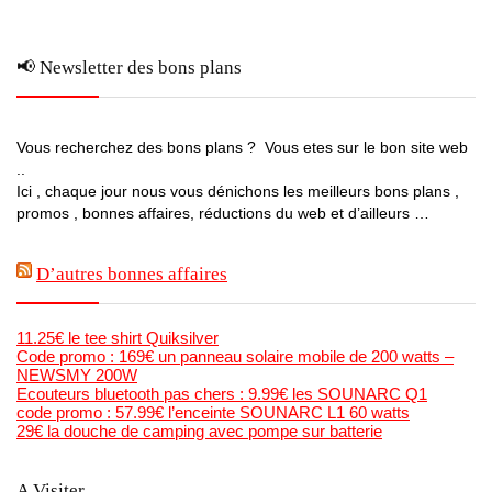
📢 Newsletter des bons plans
Vous recherchez des bons plans ? Vous etes sur le bon site web
..
Ici , chaque jour nous vous dénichons les meilleurs bons plans ,
promos , bonnes affaires, réductions du web et d’ailleurs …
D’autres bonnes affaires
11.25€ le tee shirt Quiksilver
Code promo : 169€ un panneau solaire mobile de 200 watts –
NEWSMY 200W
Ecouteurs bluetooth pas chers : 9.99€ les SOUNARC Q1
code promo : 57.99€ l’enceinte SOUNARC L1 60 watts
29€ la douche de camping avec pompe sur batterie
A Visiter