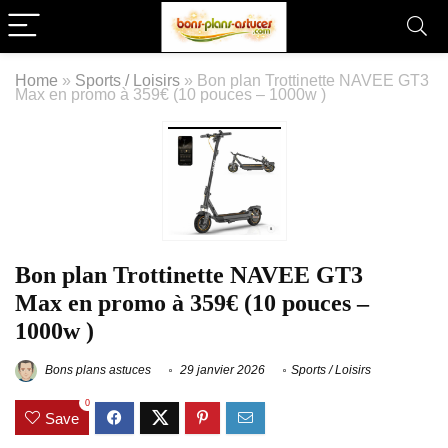
Home
»
Sports / Loisirs
»
Bon plan Trottinette NAVEE GT3
Max en promo à 359€ (10 pouces – 1000w )
Bon plan Trottinette NAVEE GT3
Max en promo à 359€ (10 pouces –
1000w )
Bons plans astuces
29 janvier 2026
Sports / Loisirs
0
Save