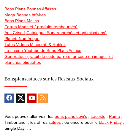
Bons Plans Bonnes Affaires
Mega Bonnes Affaires
Bons Plans Malins
Forum Madstef ( produits remboursés)
Anti Crise ( Catalogue Supermarchés et optimisations)
PlaneteNumérique
Tutos Videos Minecraft & Roblox
La chaine Youtube de Bons Plans Astuce
Generateur gratuit de code barre et qr code en image , et
planches étiquettes
Bonsplansastuces sur les Reseaux Sociaux
Vous pouvez aller voir les
bons plans Levi’s
,
Lacoste
,
Puma
,
Timberland , les offres
soldes
, ou encore pour le
black Friday
,
Single Day …