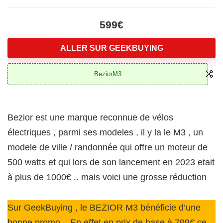
599€
ALLER SUR GEEKBUYING
BeziorM3
Bezior est une marque reconnue de vélos
électriques , parmi ses modeles , il y la le M3 , un
modele de ville / randonnée qui offre un moteur de
500 watts et qui lors de son lancement en 2023 etait
à plus de 1000€ .. mais voici une grosse réduction
Sur GeekBuying , le BEZIOR M3 bénéficie d’une
bonne promo .. En effet en prix de base à 799€ ce