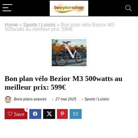
Home
»
Sports / Loisirs
»
Bon plan vélo Bezior M3
500watts au meilleur prix: 599€
Bon plan vélo Bezior M3 500watts au
meilleur prix: 599€
Bons plans astuces
27 mai 2025
Sports / Loisirs
0
Save