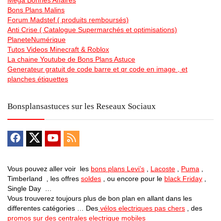
Mega Bonnes Affaires
Bons Plans Malins
Forum Madstef ( produits remboursés)
Anti Crise ( Catalogue Supermarchés et optimisations)
PlaneteNumérique
Tutos Videos Minecraft & Roblox
La chaine Youtube de Bons Plans Astuce
Generateur gratuit de code barre et qr code en image , et
planches étiquettes
Bonsplansastuces sur les Reseaux Sociaux
Vous pouvez aller voir les
bons plans Levi’s
,
Lacoste
,
Puma
,
Timberland , les offres
soldes
, ou encore pour le
black Friday
,
Single Day …
Vous trouverez toujours plus de bon plan en allant dans les
differentes catégories … Des
vélos electriques pas chers
, des
promos sur des centrales electrique mobiles