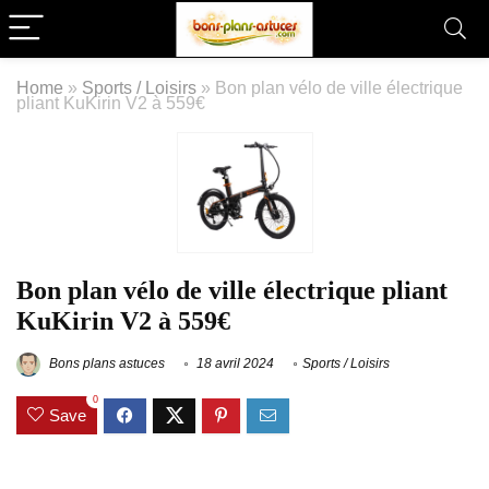
Home
»
Sports / Loisirs
»
Bon plan vélo de ville électrique
pliant KuKirin V2 à 559€
Bon plan vélo de ville électrique pliant
KuKirin V2 à 559€
Bons plans astuces
18 avril 2024
Sports / Loisirs
0
Save