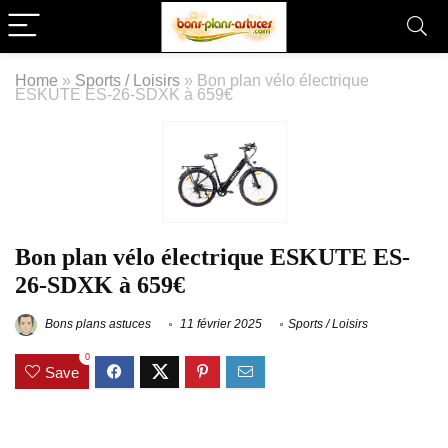
Home
»
Sports / Loisirs
»
Bon plan vélo électrique
ESKUTE ES-26-SDXK à 659€
Bon plan vélo électrique ESKUTE ES-
26-SDXK à 659€
Bons plans astuces
11 février 2025
Sports / Loisirs
0
Save