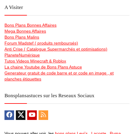
A Visiter
Bons Plans Bonnes Affaires
Mega Bonnes Affaires
Bons Plans Malins
Forum Madstef ( produits remboursés)
Anti Crise ( Catalogue Supermarchés et optimisations)
PlaneteNumérique
Tutos Videos Minecraft & Roblox
La chaine Youtube de Bons Plans Astuce
Generateur gratuit de code barre et qr code en image , et
planches étiquettes
Bonsplansastuces sur les Reseaux Sociaux
Vous pouvez aller voir les
bons plans Levi’s
,
Lacoste
,
Puma
,