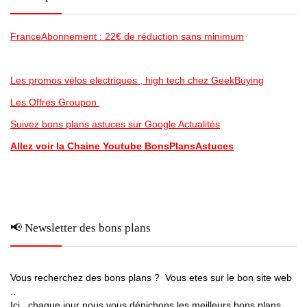
FranceAbonnement : 22€ de réduction sans minimum
Les promos vélos electriques , high tech chez GeekBuying
Les Offres Groupon
Suivez bons plans astuces sur Google Actualités
Allez voir la Chaine Youtube BonsPlansAstuces
📢 Newsletter des bons plans
Vous recherchez des bons plans ? Vous etes sur le bon site web
..
Ici , chaque jour nous vous dénichons les meilleurs bons plans ,