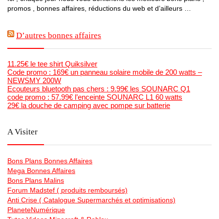
promos , bonnes affaires, réductions du web et d’ailleurs …
D’autres bonnes affaires
11.25€ le tee shirt Quiksilver
Code promo : 169€ un panneau solaire mobile de 200 watts –
NEWSMY 200W
Ecouteurs bluetooth pas chers : 9.99€ les SOUNARC Q1
code promo : 57.99€ l’enceinte SOUNARC L1 60 watts
29€ la douche de camping avec pompe sur batterie
A Visiter
Bons Plans Bonnes Affaires
Mega Bonnes Affaires
Bons Plans Malins
Forum Madstef ( produits remboursés)
Anti Crise ( Catalogue Supermarchés et optimisations)
PlaneteNumérique