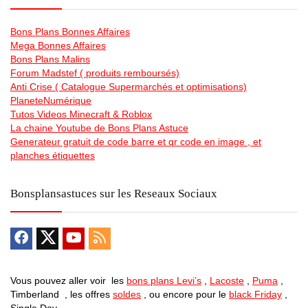
Bons Plans Bonnes Affaires
Mega Bonnes Affaires
Bons Plans Malins
Forum Madstef ( produits remboursés)
Anti Crise ( Catalogue Supermarchés et optimisations)
PlaneteNumérique
Tutos Videos Minecraft & Roblox
La chaine Youtube de Bons Plans Astuce
Generateur gratuit de code barre et qr code en image , et
planches étiquettes
Bonsplansastuces sur les Reseaux Sociaux
Vous pouvez aller voir les
bons plans Levi’s
,
Lacoste
,
Puma
,
Timberland , les offres
soldes
, ou encore pour le
black Friday
,
Single Day …