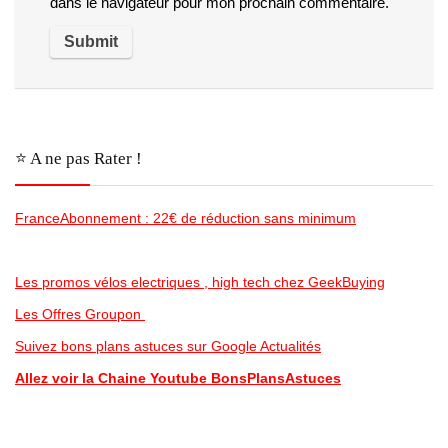
dans le navigateur pour mon prochain commentaire.
⭐️ A ne pas Rater !
FranceAbonnement : 22€ de réduction sans minimum
Les promos vélos electriques , high tech chez GeekBuying
Les Offres Groupon
Suivez bons plans astuces sur Google Actualités
Allez voir la Chaine Youtube BonsPlansAstuces