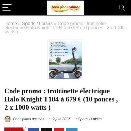
Home
»
Sports / Loisirs
»
Code promo : trottinette
électrique Halo Knight T104 à 679 € (10 pouces , 2 x 1000
watts )
Code promo : trottinette électrique
Halo Knight T104 à 679 € (10 pouces ,
2 x 1000 watts )
Bons plans astuces
2 juin 2025
Sports / Loisirs
0