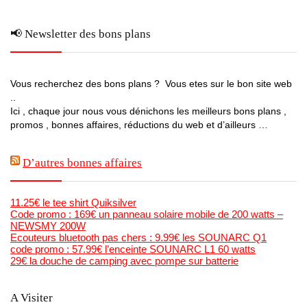
📢 Newsletter des bons plans
Vous recherchez des bons plans ? Vous etes sur le bon site web
..
Ici , chaque jour nous vous dénichons les meilleurs bons plans ,
promos , bonnes affaires, réductions du web et d’ailleurs …
D’autres bonnes affaires
11.25€ le tee shirt Quiksilver
Code promo : 169€ un panneau solaire mobile de 200 watts –
NEWSMY 200W
Ecouteurs bluetooth pas chers : 9.99€ les SOUNARC Q1
code promo : 57.99€ l’enceinte SOUNARC L1 60 watts
29€ la douche de camping avec pompe sur batterie
A Visiter