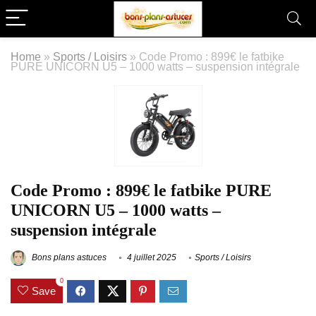
Home
»
Sports / Loisirs
»
Code Promo : 899€ le fatbike
PURE UNICORN U5 – 1000 watts – suspension intégrale
Code Promo : 899€ le fatbike PURE
UNICORN U5 – 1000 watts –
suspension intégrale
Bons plans astuces
4 juillet 2025
Sports / Loisirs
0
Save