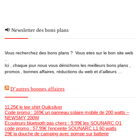
📢 Newsletter des bons plans
Vous recherchez des bons plans ? Vous etes sur le bon site web
..
Ici , chaque jour nous vous dénichons les meilleurs bons plans ,
promos , bonnes affaires, réductions du web et d’ailleurs …
D’autres bonnes affaires
11.25€ le tee shirt Quiksilver
Code promo : 169€ un panneau solaire mobile de 200 watts –
NEWSMY 200W
Ecouteurs bluetooth pas chers : 9.99€ les SOUNARC Q1
code promo : 57.99€ l’enceinte SOUNARC L1 60 watts
29€ la douche de camping avec pompe sur batterie