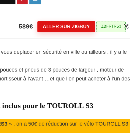
589€
ALLER SUR ZIGBUY
ZBFRTRS3
ous deplacer en sécurité en ville ou ailleurs , il y a le
0 pouces et pneus de 3 pouces de largeur , moteur de
ortisseur à l’avant …et que l’on peut acheter à l’un des
t inclus pour le TOUROLL S3
RS3
» , on a 50€ de réduction sur le vélo TOUROLL S3