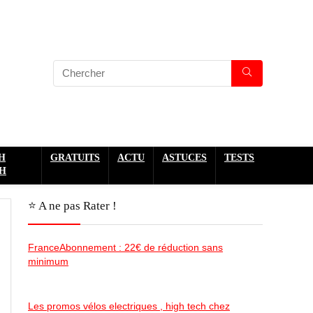
H
GRATUITS
ACTU
ASTUCES
TESTS
H
⭐️ A ne pas Rater !
FranceAbonnement : 22€ de réduction sans
minimum
Les promos vélos electriques , high tech chez