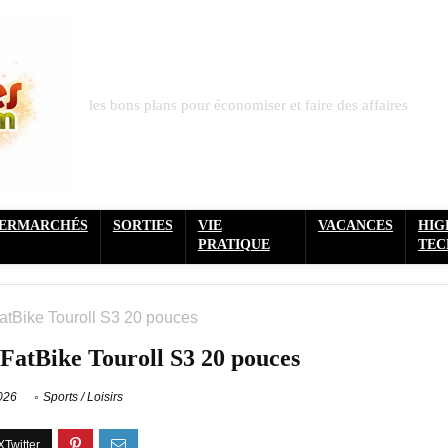
les bons plans pour économiser et faire des affaires
PERMARCHÉS
SORTIES
VIE
VACANCES
HIG
PRATIQUE
TEC
atBike Touroll S3 20 pouces
FatBike Touroll S3 20 pouces
2026
Sports / Loisirs