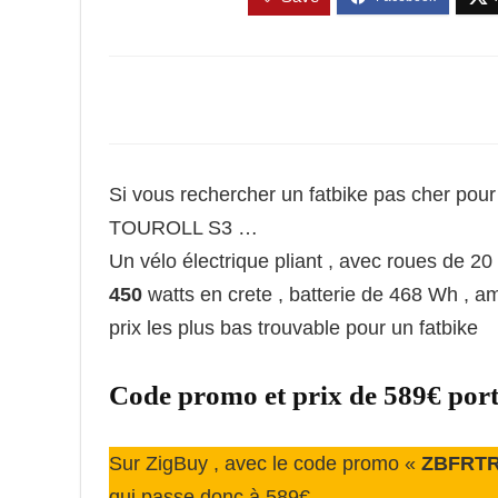
Si vous rechercher un fatbike pas cher pour v
TOUROLL S3 …
Un vélo électrique pliant , avec roues de 2
450
watts en crete , batterie de 468 Wh , am
prix les plus bas trouvable pour un fatbike
Code promo et prix de 589€ por
Sur ZigBuy , avec le code promo «
ZBFRT
qui passe donc à 589€