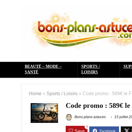
BEAUTÉ – MODE –
SPORTS /
SU
SANTÉ
LOISIRS
Home
»
Sports / Loisirs
»
Code promo : 589€ le F
Code promo : 589€ le 
Bons plans astuces
15 juillet 
0
Save