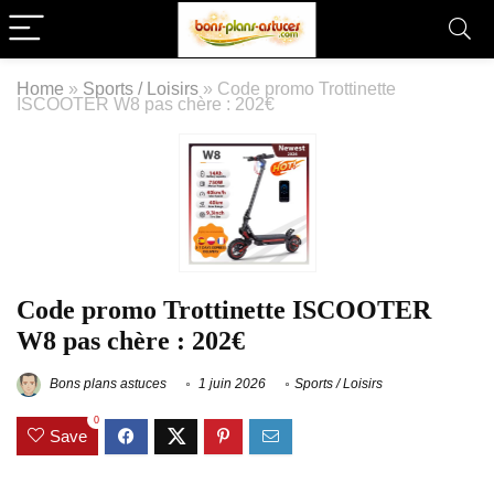
Home
»
Sports / Loisirs
»
Code promo Trottinette
ISCOOTER W8 pas chère : 202€
Code promo Trottinette ISCOOTER
W8 pas chère : 202€
Bons plans astuces
1 juin 2026
Sports / Loisirs
0
Save