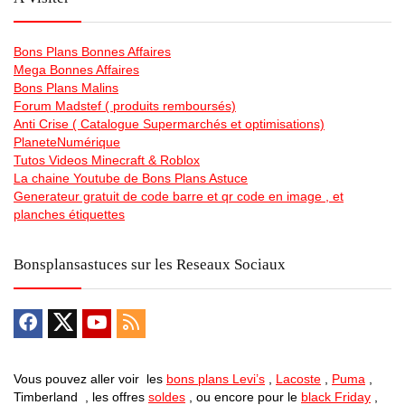
Bons Plans Bonnes Affaires
Mega Bonnes Affaires
Bons Plans Malins
Forum Madstef ( produits remboursés)
Anti Crise ( Catalogue Supermarchés et optimisations)
PlaneteNumérique
Tutos Videos Minecraft & Roblox
La chaine Youtube de Bons Plans Astuce
Generateur gratuit de code barre et qr code en image , et
planches étiquettes
Bonsplansastuces sur les Reseaux Sociaux
Vous pouvez aller voir les
bons plans Levi’s
,
Lacoste
,
Puma
,
Timberland , les offres
soldes
, ou encore pour le
black Friday
,