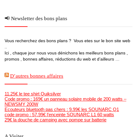
📢 Newsletter des bons plans
Vous recherchez des bons plans ? Vous etes sur le bon site web
..
Ici , chaque jour nous vous dénichons les meilleurs bons plans ,
promos , bonnes affaires, réductions du web et d’ailleurs …
D’autres bonnes affaires
11.25€ le tee shirt Quiksilver
Code promo : 169€ un panneau solaire mobile de 200 watts –
NEWSMY 200W
Ecouteurs bluetooth pas chers : 9.99€ les SOUNARC Q1
code promo : 57.99€ l’enceinte SOUNARC L1 60 watts
29€ la douche de camping avec pompe sur batterie
A Visiter