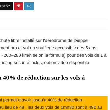
ute libre installé sur l’aérodrome de Dieppe-
ent pro et vol en soufflerie accessible dès 5 ans.
u’à ~200–280 km/h selon la formule) pour des vols de 1 à
iefing sécurité inclus, option vidéo disponible.
 40% de réduction sur les vols à
ui permet d’avoir jusqu’à 40% de réduction ..
u lieu de 48 , les deux vols de 1mn30 sont à 49€ au