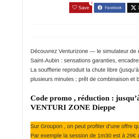
0
Save
Découvrez Venturizone — le simulateur de ch
Saint‑Aubin : sensations garanties, encadrem
La soufflerie reproduit la chute libre (jusq
plusieurs minutes ; prêt de combinaison et br
Code promo , réduction : jusqu’à
VENTURI ZONE Dieppe
Sur Groupon , on peut profiter d’une offre q
Par exemple la session de 1m30 est à 29€ a