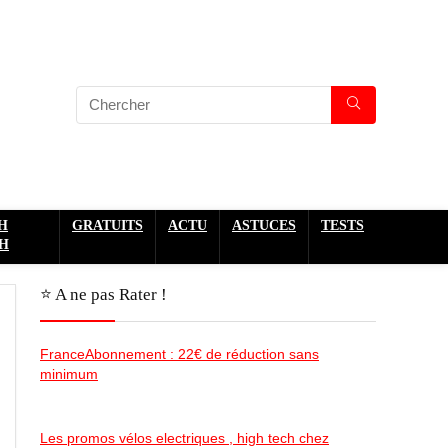
H
GRATUITS
ACTU
ASTUCES
TESTS
H
⭐️ A ne pas Rater !
FranceAbonnement : 22€ de réduction sans
minimum
Les promos vélos electriques , high tech chez