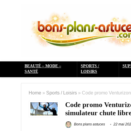
BEAUTÉ – MODE –
SPORTS /
SU
SANTÉ
LOISIRS
Home
»
Sports / Loisirs
»
Code promo Venturizone
Code promo Venturizo
simulateur chute libr
Bons plans astuces
22 mai 20