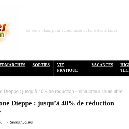
les bons plans pour économiser et faire des affaires
PERMARCHÉS
SORTIES
VIE
VACANCES
HIG
PRATIQUE
TEC
 Dieppe : jusqu’à 40% de réduction – simulateur chute libre
ne Dieppe : jusqu’à 40% de réduction –
e
26
Sports / Loisirs