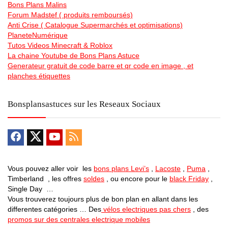
Bons Plans Malins
Forum Madstef ( produits remboursés)
Anti Crise ( Catalogue Supermarchés et optimisations)
PlaneteNumérique
Tutos Videos Minecraft & Roblox
La chaine Youtube de Bons Plans Astuce
Generateur gratuit de code barre et qr code en image , et
planches étiquettes
Bonsplansastuces sur les Reseaux Sociaux
Vous pouvez aller voir les
bons plans Levi’s
,
Lacoste
,
Puma
,
Timberland , les offres
soldes
, ou encore pour le
black Friday
,
Single Day …
Vous trouverez toujours plus de bon plan en allant dans les
differentes catégories … Des
vélos electriques pas chers
, des
promos sur des centrales electrique mobiles