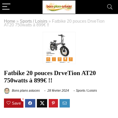
Home
»
Sports / Loisirs
»
Fatbike 20 pouces DrveTion
AT20 750watts à 899€ !!
Fatbike 20 pouces DrveTion AT20
750watts à 899€ !!
Bons plans astuces
28 février 2024
Sports / Loisirs
0
Save