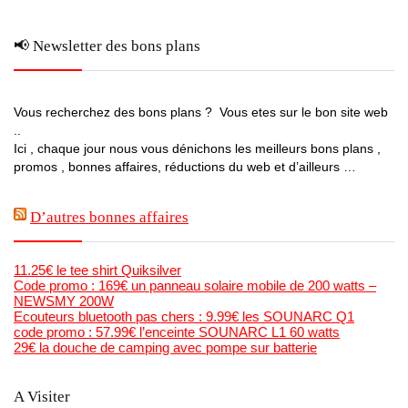
📢 Newsletter des bons plans
Vous recherchez des bons plans ? Vous etes sur le bon site web
..
Ici , chaque jour nous vous dénichons les meilleurs bons plans ,
promos , bonnes affaires, réductions du web et d’ailleurs …
D’autres bonnes affaires
11.25€ le tee shirt Quiksilver
Code promo : 169€ un panneau solaire mobile de 200 watts –
NEWSMY 200W
Ecouteurs bluetooth pas chers : 9.99€ les SOUNARC Q1
code promo : 57.99€ l’enceinte SOUNARC L1 60 watts
29€ la douche de camping avec pompe sur batterie
A Visiter