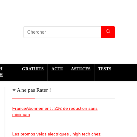
H
GRATUITS
ACTU
ASTUCES
TESTS
H
⭐️ A ne pas Rater !
FranceAbonnement : 22€ de réduction sans
minimum
Les promos vélos electriques , high tech chez