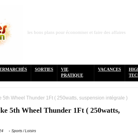
les bons plans pour économiser et faire des affaires
PERMARCHÉS
SORTIES
VIE
VACANCES
HIG
PRATIQUE
TEC
e 5th Wheel Thunder 1Ft ( 250watts, suspension intégrale )
ike 5th Wheel Thunder 1Ft ( 250watts,
24
Sports / Loisirs