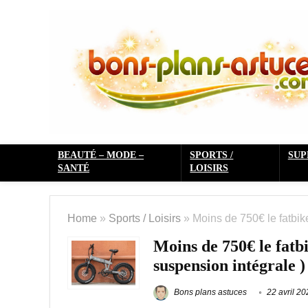
BEAUTÉ – MODE –
SPORTS /
SU
SANTÉ
LOISIRS
Home
»
Sports / Loisirs
»
Moins de 750€ le fatbik
Moins de 750€ le fatb
suspension intégrale )
Bons plans astuces
22 avril 20