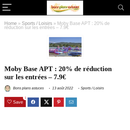
Home
»
Sports / Loisirs
»
Moby Base APT : 20% de
réduction sur les entrées – 7.9€
Moby Base APT : 20% de réduction
sur les entrées – 7.9€
Bons plans astuces
13 août 2022
Sports / Loisirs
1
Save