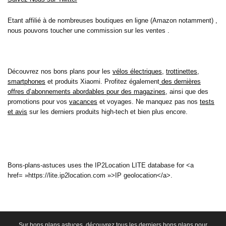
Etant affilié à de nombreuses boutiques en ligne (Amazon notamment) ,
nous pouvons toucher une commission sur les ventes .
Découvrez nos bons plans pour les
vélos électriques
,
trottinettes
,
smartphones
et produits Xiaomi. Profitez également
des dernières
offres d’abonnements abordables pour des magazines
, ainsi que des
promotions pour vos
vacances
et voyages. Ne manquez pas nos
tests
et avis
sur les derniers produits high-tech et bien plus encore.
Bons-plans-astuces uses the IP2Location LITE database for <a
href= »https://lite.ip2location.com »>IP geolocation</a>.
Sur bons plans astuces, découvrez tous les derniers bons plans pour