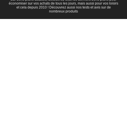
économiser sur vos achats de tous les jours, mais aussi pour vos loisirs
et cela depuis 2010 ! Découvrez aussi nos tests et avis sur de
nombreux produits