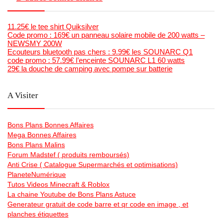
11.25€ le tee shirt Quiksilver
Code promo : 169€ un panneau solaire mobile de 200 watts –
NEWSMY 200W
Ecouteurs bluetooth pas chers : 9.99€ les SOUNARC Q1
code promo : 57.99€ l’enceinte SOUNARC L1 60 watts
29€ la douche de camping avec pompe sur batterie
A Visiter
Bons Plans Bonnes Affaires
Mega Bonnes Affaires
Bons Plans Malins
Forum Madstef ( produits remboursés)
Anti Crise ( Catalogue Supermarchés et optimisations)
PlaneteNumérique
Tutos Videos Minecraft & Roblox
La chaine Youtube de Bons Plans Astuce
Generateur gratuit de code barre et qr code en image , et
planches étiquettes