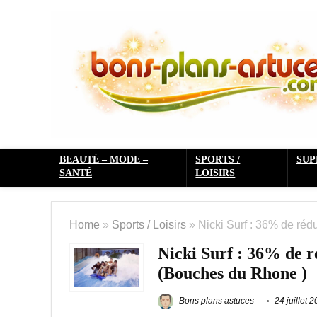
BEAUTÉ – MODE –
SPORTS /
SU
SANTÉ
LOISIRS
Home
»
Sports / Loisirs
»
Nicki Surf : 36% de ré
Nicki Surf : 36% de r
(Bouches du Rhone )
Bons plans astuces
24 juillet 