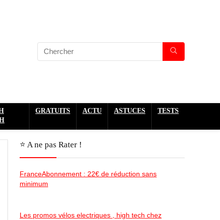
H
GRATUITS
ACTU
ASTUCES
TESTS
H
⭐️ A ne pas Rater !
FranceAbonnement : 22€ de réduction sans
minimum
Les promos vélos electriques , high tech chez