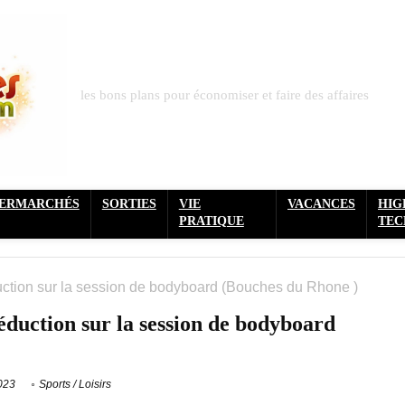
les bons plans pour économiser et faire des affaires
PERMARCHÉS
SORTIES
VIE
VACANCES
HIG
PRATIQUE
TEC
duction sur la session de bodyboard (Bouches du Rhone )
éduction sur la session de bodyboard
2023
Sports / Loisirs