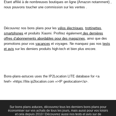
Etant affilié à de nombreuses boutiques en ligne (Amazon notamment) ,
nous pouvons toucher une commission sur les ventes .
Découvrez nos bons plans pour les
vélos électriques
,
trottinettes
,
smartphones
et produits Xiaomi. Profitez également
des dernières
offres d’abonnements abordables pour des magazines
, ainsi que des
promotions pour vos
vacances
et voyages. Ne manquez pas nos
tests
et avis
sur les derniers produits high-tech et bien plus encore.
Bons-plans-astuces uses the IP2Location LITE database for <a
href= »https://lite.ip2location.com »>IP geolocation</a>.
Sur bons plans astuces, découvrez tous les derniers bons plans pour
économiser sur vos achats de tous les jours, mais aussi pour vos loisirs
et cela depuis 2010 ! Découvrez aussi nos tests et avis sur de