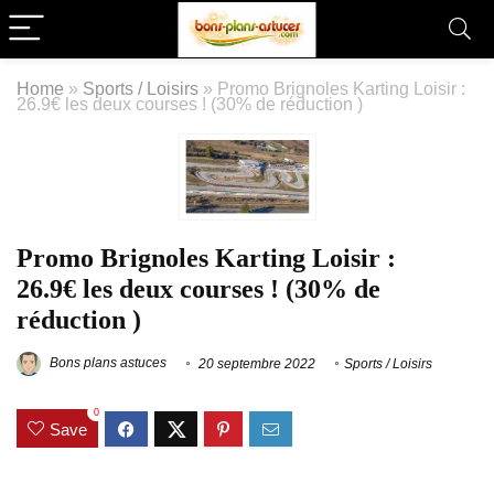
Home
»
Sports / Loisirs
»
Promo Brignoles Karting Loisir :
26.9€ les deux courses ! (30% de réduction )
Promo Brignoles Karting Loisir :
26.9€ les deux courses ! (30% de
réduction )
Bons plans astuces
20 septembre 2022
Sports / Loisirs
0
Save