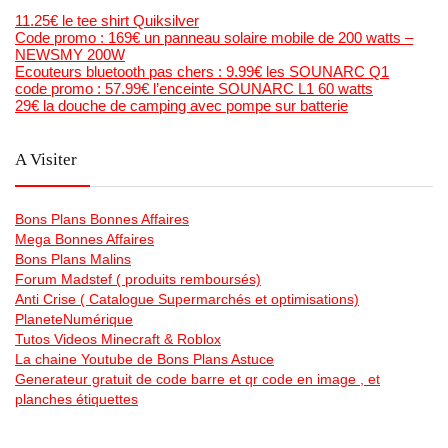
11.25€ le tee shirt Quiksilver
Code promo : 169€ un panneau solaire mobile de 200 watts –
NEWSMY 200W
Ecouteurs bluetooth pas chers : 9.99€ les SOUNARC Q1
code promo : 57.99€ l’enceinte SOUNARC L1 60 watts
29€ la douche de camping avec pompe sur batterie
A Visiter
Bons Plans Bonnes Affaires
Mega Bonnes Affaires
Bons Plans Malins
Forum Madstef ( produits remboursés)
Anti Crise ( Catalogue Supermarchés et optimisations)
PlaneteNumérique
Tutos Videos Minecraft & Roblox
La chaine Youtube de Bons Plans Astuce
Generateur gratuit de code barre et qr code en image , et
planches étiquettes