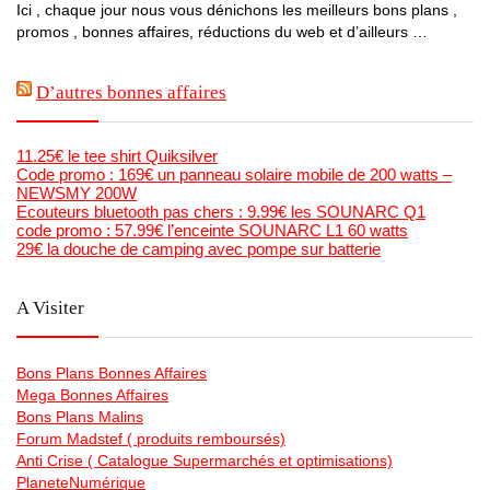
Ici , chaque jour nous vous dénichons les meilleurs bons plans ,
promos , bonnes affaires, réductions du web et d’ailleurs …
D’autres bonnes affaires
11.25€ le tee shirt Quiksilver
Code promo : 169€ un panneau solaire mobile de 200 watts –
NEWSMY 200W
Ecouteurs bluetooth pas chers : 9.99€ les SOUNARC Q1
code promo : 57.99€ l’enceinte SOUNARC L1 60 watts
29€ la douche de camping avec pompe sur batterie
A Visiter
Bons Plans Bonnes Affaires
Mega Bonnes Affaires
Bons Plans Malins
Forum Madstef ( produits remboursés)
Anti Crise ( Catalogue Supermarchés et optimisations)
PlaneteNumérique