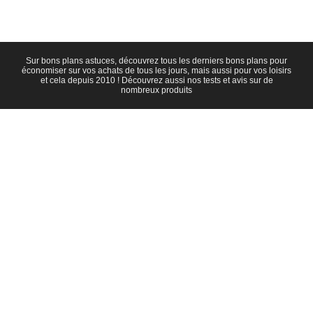
Sur bons plans astuces, découvrez tous les derniers bons plans pour
économiser sur vos achats de tous les jours, mais aussi pour vos loisirs
et cela depuis 2010 ! Découvrez aussi nos tests et avis sur de
nombreux produits