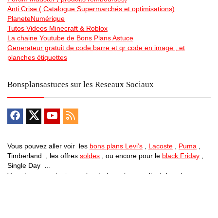
Anti Crise ( Catalogue Supermarchés et optimisations)
PlaneteNumérique
Tutos Videos Minecraft & Roblox
La chaine Youtube de Bons Plans Astuce
Generateur gratuit de code barre et qr code en image , et
planches étiquettes
Bonsplansastuces sur les Reseaux Sociaux
Vous pouvez aller voir les
bons plans Levi’s
,
Lacoste
,
Puma
,
Timberland , les offres
soldes
, ou encore pour le
black Friday
,
Single Day …
Vous trouverez toujours plus de bon plan en allant dans les
differentes catégories … Des
vélos electriques pas chers
, des
promos sur des centrales electrique mobiles