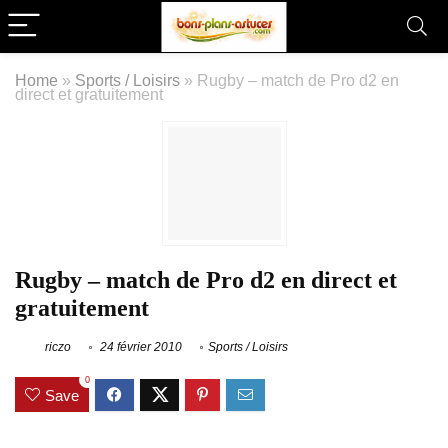
Home
»
Sports / Loisirs
»
Rugby – match de Pro d2 en
direct et gratuitement
Rugby – match de Pro d2 en direct et
gratuitement
riczo
24 février 2010
Sports / Loisirs
0
Save