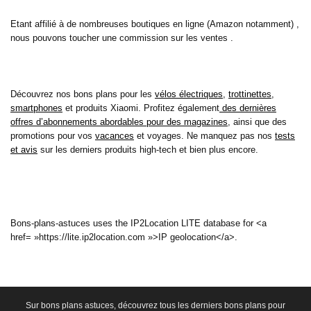
Etant affilié à de nombreuses boutiques en ligne (Amazon notamment) ,
nous pouvons toucher une commission sur les ventes .
Découvrez nos bons plans pour les
vélos électriques
,
trottinettes
,
smartphones
et produits Xiaomi. Profitez également
des dernières
offres d’abonnements abordables pour des magazines
, ainsi que des
promotions pour vos
vacances
et voyages. Ne manquez pas nos
tests
et avis
sur les derniers produits high-tech et bien plus encore.
Bons-plans-astuces uses the IP2Location LITE database for <a
href= »https://lite.ip2location.com »>IP geolocation</a>.
Sur bons plans astuces, découvrez tous les derniers bons plans pour