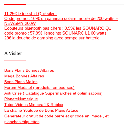
11.25€ le tee shirt Quiksilver
Code promo : 169€ un panneau solaire mobile de 200 watts –
NEWSMY 200W
Ecouteurs bluetooth pas chers : 9.99€ les SOUNARC Q1
code promo : 57.99€ l’enceinte SOUNARC L1 60 watts
29€ la douche de camping avec pompe sur batterie
A Visiter
Bons Plans Bonnes Affaires
Mega Bonnes Affaires
Bons Plans Malins
Forum Madstef ( produits remboursés)
Anti Crise ( Catalogue Supermarchés et optimisations)
PlaneteNumérique
Tutos Videos Minecraft & Roblox
La chaine Youtube de Bons Plans Astuce
Generateur gratuit de code barre et qr code en image , et
planches étiquettes