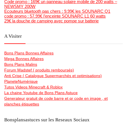
Code promo : 169€ un panneau solaire mobile de 200 watts –
NEWSMY 200W
Ecouteurs bluetooth pas chers : 9.99€ les SOUNARC Q1
code promo : 57.99€ l’enceinte SOUNARC L1 60 watts
29€ la douche de camping avec pompe sur batterie
A Visiter
Bons Plans Bonnes Affaires
Mega Bonnes Affaires
Bons Plans Malins
Forum Madstef ( produits remboursés)
Anti Crise ( Catalogue Supermarchés et optimisations)
PlaneteNumérique
Tutos Videos Minecraft & Roblox
La chaine Youtube de Bons Plans Astuce
Generateur gratuit de code barre et qr code en image , et
planches étiquettes
Bonsplansastuces sur les Reseaux Sociaux