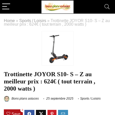
Home
»
Sports / Loisirs
»
Trottinette JOYOR S10- S – Z au
meilleur prix : 624€ ( tout terrain , 2000 watts )
Trottinette JOYOR S10- S – Z au
meilleur prix : 624€ ( tout terrain ,
2000 watts )
Bons plans astuces
25 septembre 2025
Sports / Loisirs
0
Save