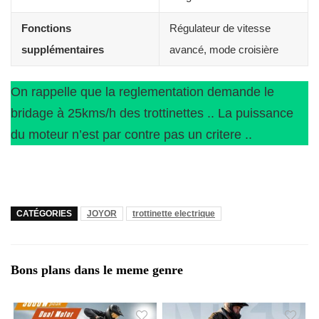
Fonctions
Régulateur de vitesse
supplémentaires
avancé, mode croisière
On rappelle que la reglementation demande le
bridage à 25kms/h des trottinettes .. La puissance
du moteur n’est par contre pas un critere ..
CATÉGORIES
JOYOR
trottinette electrique
Bons plans dans le meme genre