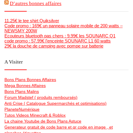
D’autres bonnes affaires
11.25€ le tee shirt Quiksilver
Code promo : 169€ un panneau solaire mobile de 200 watts –
NEWSMY 200W
Ecouteurs bluetooth pas chers : 9.99€ les SOUNARC Q1
code promo : 57.99€ l’enceinte SOUNARC L1 60 watts
29€ la douche de camping avec pompe sur batterie
A Visiter
Bons Plans Bonnes Affaires
Mega Bonnes Affaires
Bons Plans Malins
Forum Madstef ( produits remboursés)
Anti Crise ( Catalogue Supermarchés et optimisations)
PlaneteNumérique
Tutos Videos Minecraft & Roblox
La chaine Youtube de Bons Plans Astuce
Generateur gratuit de code barre et qr code en image , et