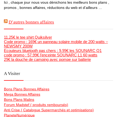
Ici , chaque jour nous vous dénichons les meilleurs bons plans ,
promos , bonnes affaires, réductions du web et d’ailleurs …
D’autres bonnes affaires
11.25€ le tee shirt Quiksilver
Code promo : 169€ un panneau solaire mobile de 200 watts –
NEWSMY 200W
Ecouteurs bluetooth pas chers : 9.99€ les SOUNARC Q1
code promo : 57.99€ l’enceinte SOUNARC L1 60 watts
29€ la douche de camping avec pompe sur batterie
A Visiter
Bons Plans Bonnes Affaires
Mega Bonnes Affaires
Bons Plans Malins
Forum Madstef ( produits remboursés)
Anti Crise ( Catalogue Supermarchés et optimisations)
PlaneteNumérique