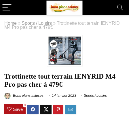
Home
»
Sports / Loisirs
»
Trottinette tout terrain IENYRID
M4 Pro pas cher à 479€
Trottinette tout terrain IENYRID M4
Pro pas cher à 479€
Bons plans astuces
14 janvier 2023
Sports / Loisirs
0
Save