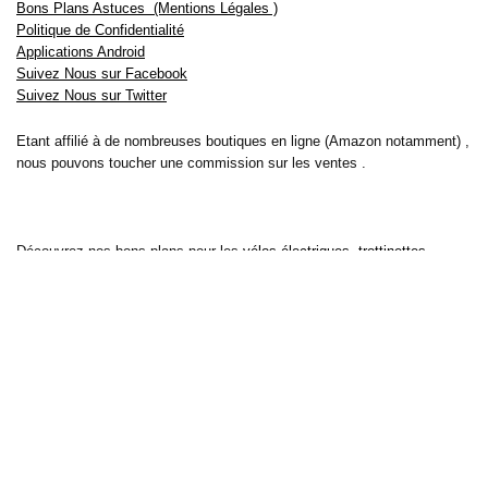
Bons Plans Astuces (Mentions Légales )
Politique de Confidentialité
Applications Android
Suivez Nous sur Facebook
Suivez Nous sur Twitter
Etant affilié à de nombreuses boutiques en ligne (Amazon notamment) ,
nous pouvons toucher une commission sur les ventes .
Découvrez nos bons plans pour les
vélos électriques
,
trottinettes
,
smartphones
et produits Xiaomi. Profitez également
des dernières
offres d’abonnements abordables pour des magazines
, ainsi que des
promotions pour vos
vacances
et voyages. Ne manquez pas nos
tests
et avis
sur les derniers produits high-tech et bien plus encore.
Bons-plans-astuces uses the IP2Location LITE database for <a
href= »https://lite.ip2location.com »>IP geolocation</a>.