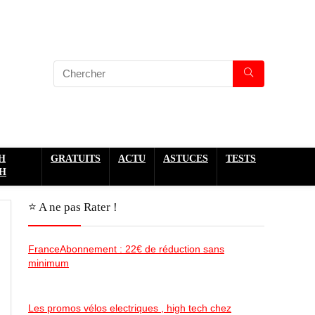
H
GRATUITS
ACTU
ASTUCES
TESTS
H
⭐️ A ne pas Rater !
FranceAbonnement : 22€ de réduction sans
minimum
Les promos vélos electriques , high tech chez