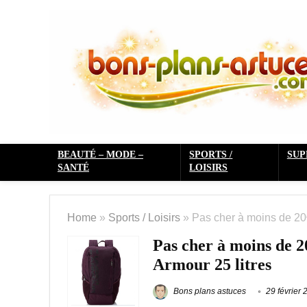
BEAUTÉ – MODE –
SPORTS /
SU
SANTÉ
LOISIRS
Home
»
Sports / Loisirs
»
Pas cher à moins de 20
Pas cher à moins de 
Armour 25 litres
Bons plans astuces
29 février 