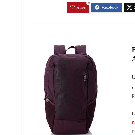
0
Save
U
,
p
U
b
d