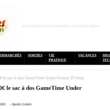
les bons plans pour économiser et faire des affaires
PERMARCHÉS
SORTIES
VIE
VACANCES
HIG
PRATIQUE
TEC
€ le sac à dos GameTime Under Armour 25 litres
20€ le sac à dos GameTime Under
2020
Sports / Loisirs