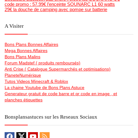
code promo : 57.99€ l’enceinte SOUNARC L1 60 watts
29€ la douche de camping avec pompe sur batterie
A Visiter
Bons Plans Bonnes Affaires
Mega Bonnes Affaires
Bons Plans Malins
Forum Madstef ( produits remboursés)
Anti Crise ( Catalogue Supermarchés et optimisations)
PlaneteNumérique
Tutos Videos Minecraft & Roblox
La chaine Youtube de Bons Plans Astuce
Generateur gratuit de code barre et qr code en image , et
planches étiquettes
Bonsplansastuces sur les Reseaux Sociaux