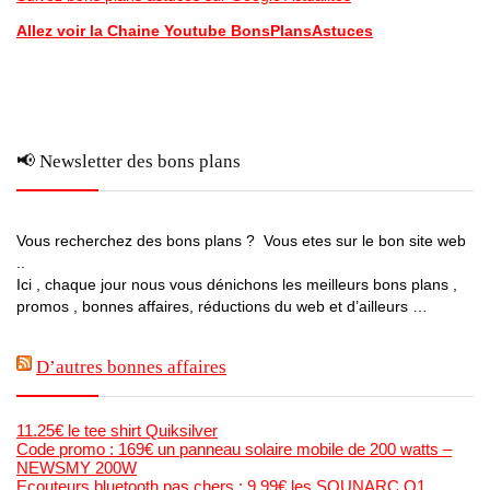
Allez voir la Chaine Youtube BonsPlansAstuces
📢 Newsletter des bons plans
Vous recherchez des bons plans ? Vous etes sur le bon site web
..
Ici , chaque jour nous vous dénichons les meilleurs bons plans ,
promos , bonnes affaires, réductions du web et d’ailleurs …
D’autres bonnes affaires
11.25€ le tee shirt Quiksilver
Code promo : 169€ un panneau solaire mobile de 200 watts –
NEWSMY 200W
Ecouteurs bluetooth pas chers : 9.99€ les SOUNARC Q1