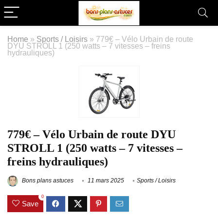
Home
»
Sports / Loisirs
»
779€ – Vélo Urbain de route
DYU STROLL 1 (250 watts – 7 vitesses – freins
hydrauliques)
779€ – Vélo Urbain de route DYU
STROLL 1 (250 watts – 7 vitesses –
freins hydrauliques)
Bons plans astuces
11 mars 2025
Sports / Loisirs
0
Save