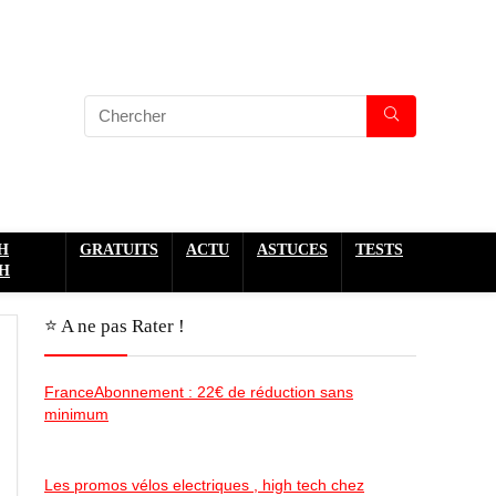
H
GRATUITS
ACTU
ASTUCES
TESTS
H
⭐️ A ne pas Rater !
FranceAbonnement : 22€ de réduction sans
minimum
Les promos vélos electriques , high tech chez