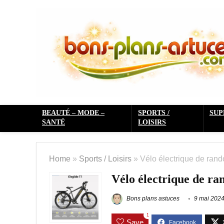
BEAUTÉ – MODE –
SPORTS /
SU
SANTÉ
LOISIRS
Home
»
Sports / Loisirs
»
Vélo électrique de ran
Vélo électrique de ra
Bons plans astuces
9 mai 202
1
Save