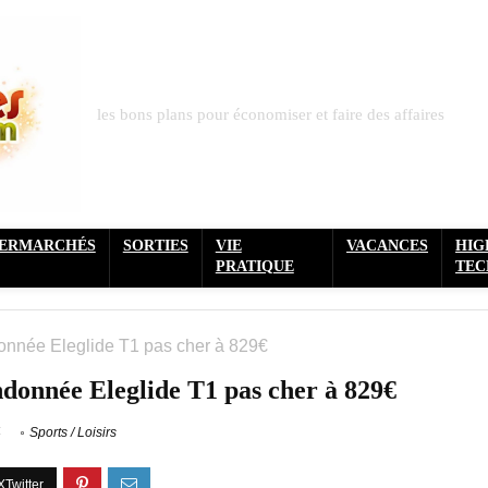
les bons plans pour économiser et faire des affaires
PERMARCHÉS
SORTIES
VIE
VACANCES
HIG
PRATIQUE
TEC
donnée Eleglide T1 pas cher à 829€
ndonnée Eleglide T1 pas cher à 829€
4
Sports / Loisirs