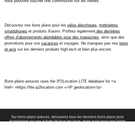
nous pouvons toucher une commission sur les ventes .
Découvrez nos bons plans pour les
vélos électriques
,
trottinettes
,
smartphones
et produits Xiaomi. Profitez également
des dernières
offres d’abonnements abordables pour des magazines
, ainsi que des
promotions pour vos
vacances
et voyages. Ne manquez pas nos
tests
et avis
sur les derniers produits high-tech et bien plus encore.
Bons-plans-astuces uses the IP2Location LITE database for <a
href= »https://lite.ip2location.com »>IP geolocation</a>.
Sur bons plans astuces, découvrez tous les derniers bons plans pour
économiser sur vos achats de tous les jours, mais aussi pour vos loisirs
et cela depuis 2010 ! Découvrez aussi nos tests et avis sur de
nombreux produits