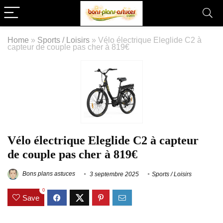
Home
»
Sports / Loisirs
»
Vélo électrique Eleglide C2 à
capteur de couple pas cher à 819€
Vélo électrique Eleglide C2 à capteur
de couple pas cher à 819€
Bons plans astuces
3 septembre 2025
Sports / Loisirs
0
Save