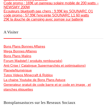
Code promo : 169€ un panneau solaire mobile de 200 watts –
NEWSMY 200W
Ecouteurs bluetooth pas chers : 9.99€ les SOUNARC Q1
code promo : 57.99€ l’enceinte SOUNARC L1 60 watts
29€ la douche de camping avec pompe sur batterie
A Visiter
Bons Plans Bonnes Affaires
Mega Bonnes Affaires
Bons Plans Malins
Forum Madstef ( produits remboursés)
Anti Crise ( Catalogue Supermarchés et optimisations)
PlaneteNumérique
Tutos Videos Minecraft & Roblox
La chaine Youtube de Bons Plans Astuce
Generateur gratuit de code barre et qr code en image , et
planches étiquettes
Bonsplansastuces sur les Reseaux Sociaux