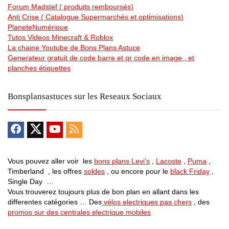
Forum Madstef ( produits remboursés)
Anti Crise ( Catalogue Supermarchés et optimisations)
PlaneteNumérique
Tutos Videos Minecraft & Roblox
La chaine Youtube de Bons Plans Astuce
Generateur gratuit de code barre et qr code en image , et
planches étiquettes
Bonsplansastuces sur les Reseaux Sociaux
Vous pouvez aller voir les
bons plans Levi’s
,
Lacoste
,
Puma
,
Timberland , les offres
soldes
, ou encore pour le
black Friday
,
Single Day …
Vous trouverez toujours plus de bon plan en allant dans les
differentes catégories … Des
vélos electriques pas chers
, des
promos sur des centrales electrique mobiles