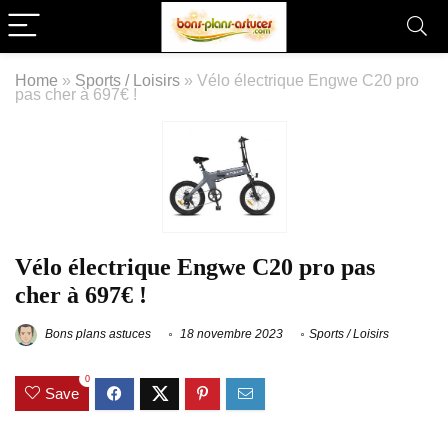
Home
»
Sports / Loisirs
»
Vélo électrique Engwe C20 pro
pas cher à 697€ !
Vélo électrique Engwe C20 pro pas
cher à 697€ !
Bons plans astuces
18 novembre 2023
Sports / Loisirs
0
Save