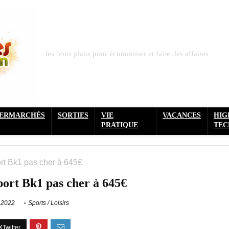
les bons plans pour économiser et faire des affaires
PERMARCHÉS
SORTIES
VIE
VACANCES
HIG
PRATIQUE
TEC
rt Bk1 pas cher à 645€
port Bk1 pas cher à 645€
 2022
Sports / Loisirs