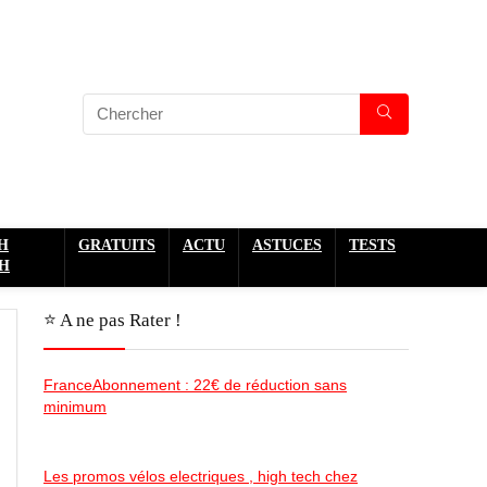
H
GRATUITS
ACTU
ASTUCES
TESTS
H
⭐️ A ne pas Rater !
FranceAbonnement : 22€ de réduction sans
minimum
Les promos vélos electriques , high tech chez