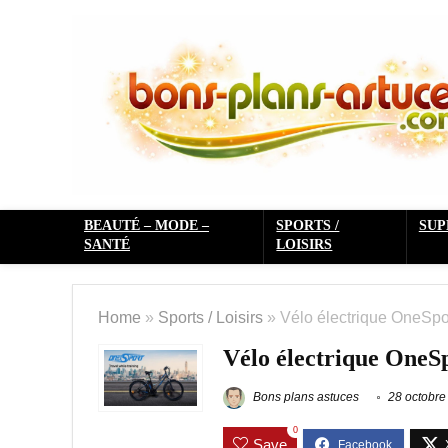
BEAUTÉ – MODE –
SPORTS /
SU
SANTÉ
LOISIRS
Home
»
Sports / Loisirs
»
Vélo électrique OneSpo
Vélo électrique OneS
Bons plans astuces
28 octobre
0
Save