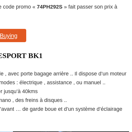
le code promo «
74PH292S
» fait passer son prix à
Buying
 ONESPORT BK1
le , avec porte bagage arrière .. Il dispose d’un moteur
 modes : électrique , assistance , ou manuel ..
er jusqu’à 40kms
mano , des freins à disques ..
 l’avant … de garde boue et d’un système d’éclairage