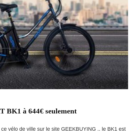
T BK1 à 644€ seulement
r ce vélo de ville sur le site GEEKBUYING .. le BK1 est