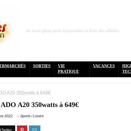
les bons plans pour économiser et faire des affaires
PERMARCHÉS
SORTIES
VIE
VACANCES
HIG
PRATIQUE
TEC
 ADO A20 350watts à 649€
nt ADO A20 350watts à 649€
re 2022
Sports / Loisirs