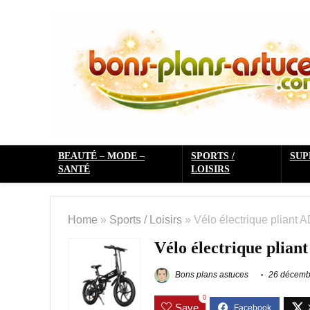
BEAUTÉ – MODE –
SPORTS /
SU
SANTÉ
LOISIRS
Home
»
Sports / Loisirs
»
Vélo électrique pliant
Vélo électrique plia
Bons plans astuces
26 décemb
0
Save