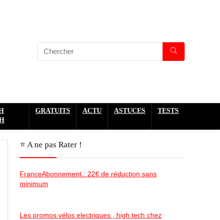
H
GRATUITS
ACTU
ASTUCES
TESTS
H
⭐️ A ne pas Rater !
FranceAbonnement : 22€ de réduction sans
minimum
Les promos vélos electriques , high tech chez