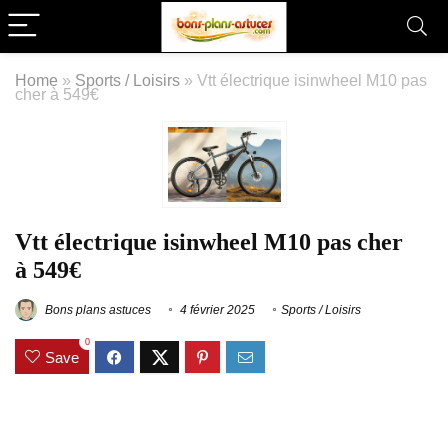
Home
»
Sports / Loisirs
»
Vtt électrique isinwheel M10 pas
cher à 549€
Vtt électrique isinwheel M10 pas cher
à 549€
Bons plans astuces
4 février 2025
Sports / Loisirs
0
Save