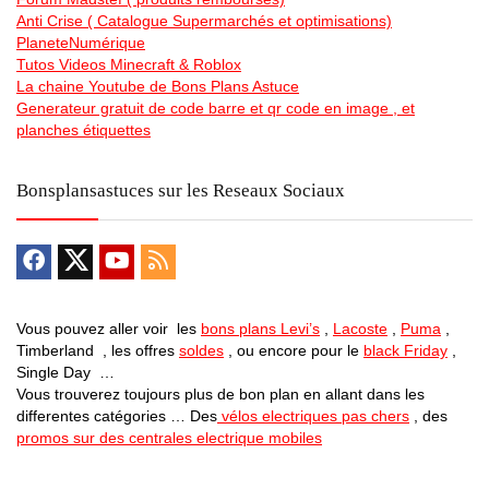
Anti Crise ( Catalogue Supermarchés et optimisations)
PlaneteNumérique
Tutos Videos Minecraft & Roblox
La chaine Youtube de Bons Plans Astuce
Generateur gratuit de code barre et qr code en image , et
planches étiquettes
Bonsplansastuces sur les Reseaux Sociaux
Vous pouvez aller voir les
bons plans Levi’s
,
Lacoste
,
Puma
,
Timberland , les offres
soldes
, ou encore pour le
black Friday
,
Single Day …
Vous trouverez toujours plus de bon plan en allant dans les
differentes catégories … Des
vélos electriques pas chers
, des
promos sur des centrales electrique mobiles