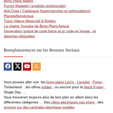
Bons Plans Malins
Forum Madstef ( produits remboursés)
Anti Crise ( Catalogue Supermarchés et optimisations)
PlaneteNumérique
Tutos Videos Minecraft & Roblox
La chaine Youtube de Bons Plans Astuce
Generateur gratuit de code barre et qr code en image , et
planches étiquettes
Bonsplansastuces sur les Reseaux Sociaux
Vous pouvez aller voir les
bons plans Levi’s
,
Lacoste
,
Puma
,
Timberland , les offres
soldes
, ou encore pour le
black Friday
,
Single Day …
Vous trouverez toujours plus de bon plan en allant dans les
differentes catégories … Des
vélos electriques pas chers
, des
promos sur des centrales electrique mobiles