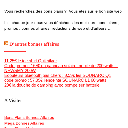
Vous recherchez des bons plans ? Vous etes sur le bon site web
..
Ici , chaque jour nous vous dénichons les meilleurs bons plans ,
promos , bonnes affaires, réductions du web et d’ailleurs …
D’autres bonnes affaires
11.25€ le tee shirt Quiksilver
Code promo : 169€ un panneau solaire mobile de 200 watts –
NEWSMY 200W
Ecouteurs bluetooth pas chers : 9.99€ les SOUNARC Q1
code promo : 57.99€ l’enceinte SOUNARC L1 60 watts
29€ la douche de camping avec pompe sur batterie
A Visiter
Bons Plans Bonnes Affaires
Mega Bonnes Affaires