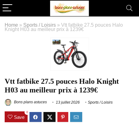
Home
»
Sports / Loisirs
»
Vtt fatbike 27.5 pouces Halo
Knight H03 au meilleur prix à 1239€
Vtt fatbike 27.5 pouces Halo Knight
H03 au meilleur prix à 1239€
Bons plans astuces
13 juillet 2026
Sports / Loisirs
0
Save