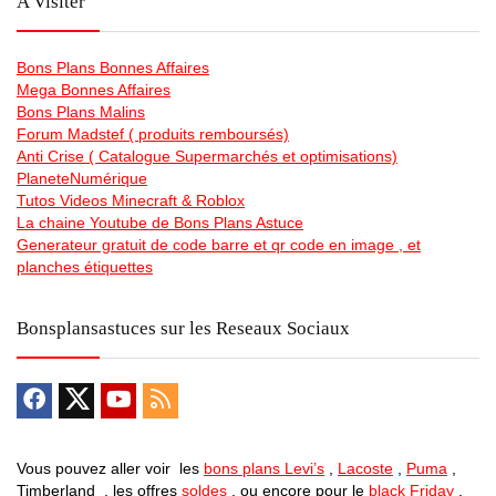
A Visiter
Bons Plans Bonnes Affaires
Mega Bonnes Affaires
Bons Plans Malins
Forum Madstef ( produits remboursés)
Anti Crise ( Catalogue Supermarchés et optimisations)
PlaneteNumérique
Tutos Videos Minecraft & Roblox
La chaine Youtube de Bons Plans Astuce
Generateur gratuit de code barre et qr code en image , et
planches étiquettes
Bonsplansastuces sur les Reseaux Sociaux
Vous pouvez aller voir les
bons plans Levi’s
,
Lacoste
,
Puma
,
Timberland , les offres
soldes
, ou encore pour le
black Friday
,