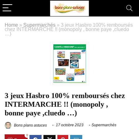
Home
»
Supermarchés
»
3 jeux Hasbro 100% remboursés
chez INTERMARCHE !! (monopoly , bonne paye ,cluedo
…)
3 jeux Hasbro 100% remboursés chez
INTERMARCHE !! (monopoly ,
bonne paye ,cluedo …)
Bons plans astuces
17 octobre 2023
Supermarchés
0