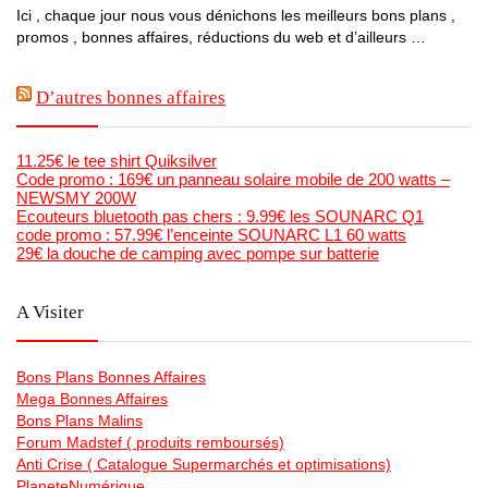
Ici , chaque jour nous vous dénichons les meilleurs bons plans ,
promos , bonnes affaires, réductions du web et d’ailleurs …
D’autres bonnes affaires
11.25€ le tee shirt Quiksilver
Code promo : 169€ un panneau solaire mobile de 200 watts –
NEWSMY 200W
Ecouteurs bluetooth pas chers : 9.99€ les SOUNARC Q1
code promo : 57.99€ l’enceinte SOUNARC L1 60 watts
29€ la douche de camping avec pompe sur batterie
A Visiter
Bons Plans Bonnes Affaires
Mega Bonnes Affaires
Bons Plans Malins
Forum Madstef ( produits remboursés)
Anti Crise ( Catalogue Supermarchés et optimisations)
PlaneteNumérique