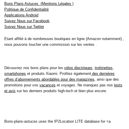
Bons Plans Astuces (Mentions Légales )
Politique de Confidentialité
Applications Android
Suivez Nous sur Facebook
Suivez Nous sur Twitter
Etant affilié à de nombreuses boutiques en ligne (Amazon notamment) ,
nous pouvons toucher une commission sur les ventes .
Découvrez nos bons plans pour les
vélos électriques
,
trottinettes
,
smartphones
et produits Xiaomi. Profitez également
des dernières
offres d’abonnements abordables pour des magazines
, ainsi que des
promotions pour vos
vacances
et voyages. Ne manquez pas nos
tests
et avis
sur les derniers produits high-tech et bien plus encore.
Bons-plans-astuces uses the IP2Location LITE database for <a
href= »https://lite.ip2location.com »>IP geolocation</a>.