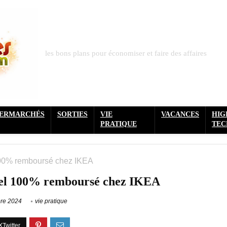
les bons plans pour économiser et faire des affaires
PERMARCHÉS
SORTIES
VIE
VACANCES
HIG
PRATIQUE
TEC
100% remboursé chez IKEA
oel 100% remboursé chez IKEA
re 2024
vie pratique