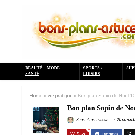
BEAUTÉ – MODE –
SPORTS /
SU
SANTÉ
LOISIRS
Home
»
vie pratique
»
Bon plan Sapin de Noel 
Bon plan Sapin de N
Bons plans astuces
20 novemb
0
Save