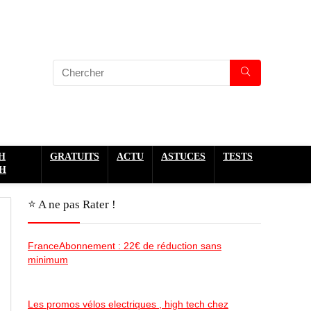
H
GRATUITS
ACTU
ASTUCES
TESTS
H
⭐️ A ne pas Rater !
FranceAbonnement : 22€ de réduction sans
minimum
Les promos vélos electriques , high tech chez