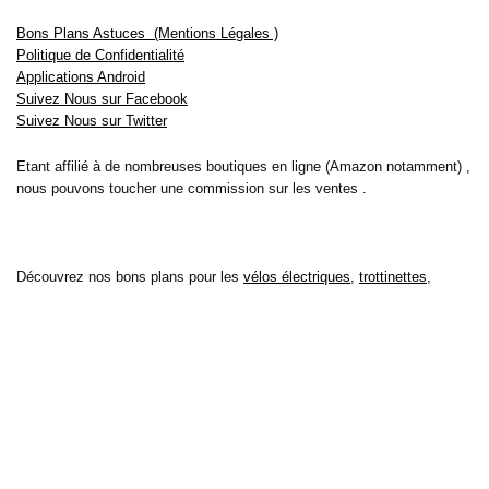
Bons Plans Astuces (Mentions Légales )
Politique de Confidentialité
Applications Android
Suivez Nous sur Facebook
Suivez Nous sur Twitter
Etant affilié à de nombreuses boutiques en ligne (Amazon notamment) ,
nous pouvons toucher une commission sur les ventes .
Découvrez nos bons plans pour les
vélos électriques
,
trottinettes
,
smartphones
et produits Xiaomi. Profitez également
des dernières
offres d’abonnements abordables pour des magazines
, ainsi que des
promotions pour vos
vacances
et voyages. Ne manquez pas nos
tests
et avis
sur les derniers produits high-tech et bien plus encore.
Bons-plans-astuces uses the IP2Location LITE database for <a