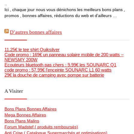
..
Ici , chaque jour nous vous dénichons les meilleurs bons plans ,
promos , bonnes affaires, réductions du web et d’ailleurs …
D’autres bonnes affaires
11.25€ le tee shirt Quiksilver
Code promo : 169€ un panneau solaire mobile de 200 watts –
NEWSMY 200W
Ecouteurs bluetooth pas chers : 9.99€ les SOUNARC Q1
code promo : 57.99€ l’enceinte SOUNARC L1 60 watts
29€ la douche de camping avec pompe sur batterie
A Visiter
Bons Plans Bonnes Affaires
Mega Bonnes Affaires
Bons Plans Malins
Forum Madstef ( produits remboursés)
Anti Crise ( Catalogue Supermarchés et optimisations)