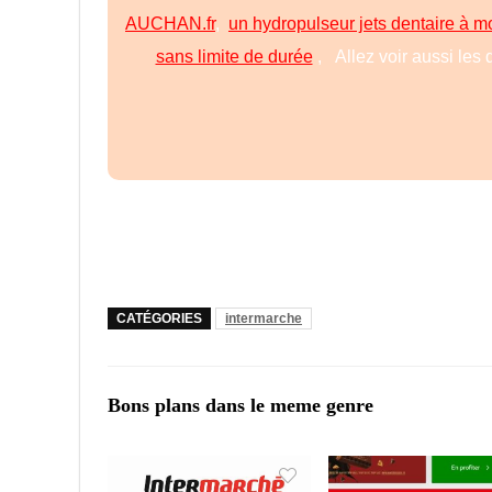
AUCHAN.fr
,
un hydropulseur jets dentaire à 
sans limite de durée
, Allez voir aussi les 
CATÉGORIES
intermarche
Bons plans dans le meme genre