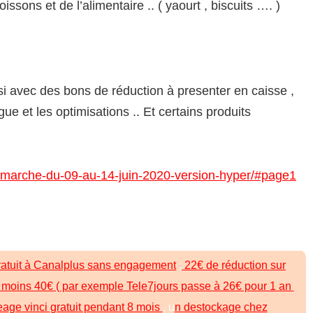
issons et de l’alimentaire .. ( yaourt , biscuits …. )
si avec des bons de réduction à presenter en caisse ,
gue et les optimisations .. Et certains produits
ntermarche-du-09-au-14-juin-2020-version-hyper/#page1
ratuit à Canalplus sans engagement
,
22€ de réduction sur
oins 40€ ( par exemple Tele7jours passe à 26€ pour 1 an
eage vinci gratuit pendant 8 mois
, u
n destockage chez