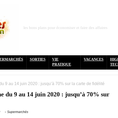
les bons plans pour économiser et faire des affaires
PERMARCHÉS
SORTIES
VIE
VACANCES
HIG
PRATIQUE
TEC
 9 au 14 juin 2020 : jusqu’à 70% sur la carte de fidélité
 du 9 au 14 juin 2020 : jusqu’à 70% sur
0
Supermarchés