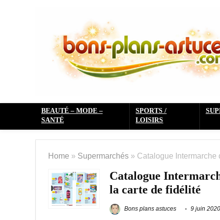
BEAUTÉ – MODE –
SPORTS /
SU
SANTÉ
LOISIRS
Home
»
Supermarchés
»
Catalogue Intermarche du
Catalogue Intermarche
la carte de fidélité
Bons plans astuces
9 juin 202