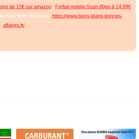
moins de 15€ sur amazon
,
Forfait mobile Sosh 80go à 14.99€
derniers bons plans sur
https://www.bons-plans-bonnes-
affaires.fr/