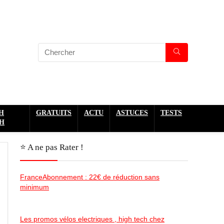
H
GRATUITS
ACTU
ASTUCES
TESTS
H
⭐️ A ne pas Rater !
FranceAbonnement : 22€ de réduction sans
minimum
Les promos vélos electriques , high tech chez