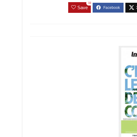
33
Save