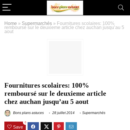
Home
»
Supermarchés
»
Fournitures scolaires: 100%
remboursé sur le deuxieme article chez auchan jusqu’au 5
aout
Fournitures scolaires: 100%
remboursé sur le deuxieme article
chez auchan jusqu’au 5 aout
Bons plans astuces
28 juillet 2014
Supermarchés
0
Save