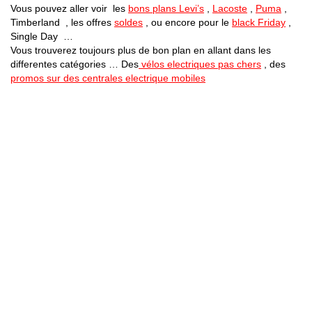
Vous pouvez aller voir les
bons plans Levi’s
,
Lacoste
,
Puma
,
Timberland , les offres
soldes
, ou encore pour le
black Friday
,
Single Day …
Vous trouverez toujours plus de bon plan en allant dans les
differentes catégories … Des
vélos electriques pas chers
, des
promos sur des centrales electrique mobiles
Bons Plans Astuces (Mentions Légales )
Politique de Confidentialité
Applications Android
Suivez Nous sur Facebook
Suivez Nous sur Twitter
Etant affilié à de nombreuses boutiques en ligne (Amazon notamment) ,
nous pouvons toucher une commission sur les ventes .
Découvrez nos bons plans pour les
vélos électriques
,
trottinettes
,