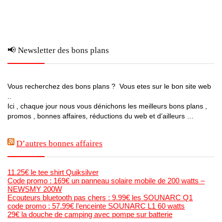
📢 Newsletter des bons plans
Vous recherchez des bons plans ? Vous etes sur le bon site web
..
Ici , chaque jour nous vous dénichons les meilleurs bons plans ,
promos , bonnes affaires, réductions du web et d’ailleurs …
D’autres bonnes affaires
11.25€ le tee shirt Quiksilver
Code promo : 169€ un panneau solaire mobile de 200 watts –
NEWSMY 200W
Ecouteurs bluetooth pas chers : 9.99€ les SOUNARC Q1
code promo : 57.99€ l’enceinte SOUNARC L1 60 watts
29€ la douche de camping avec pompe sur batterie