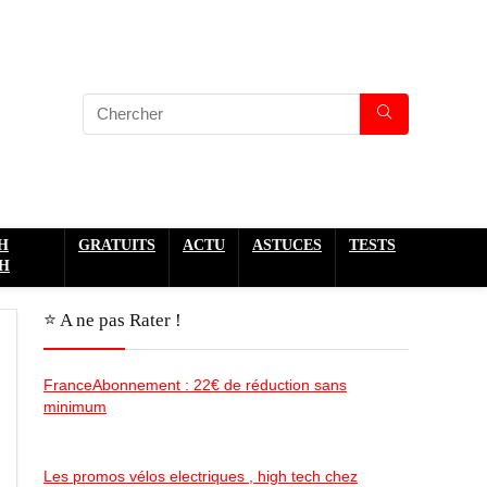
H
GRATUITS
ACTU
ASTUCES
TESTS
H
⭐️ A ne pas Rater !
FranceAbonnement : 22€ de réduction sans
minimum
Les promos vélos electriques , high tech chez