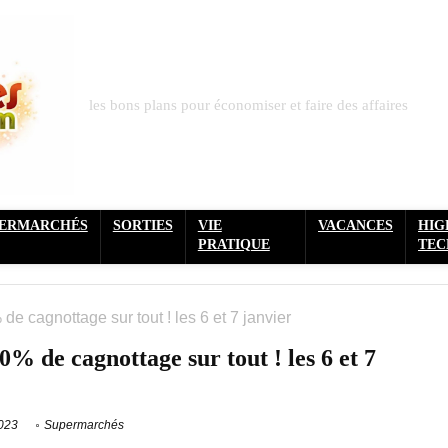
les bons plans pour économiser et faire des affaires
PERMARCHÉS
SORTIES
VIE
VACANCES
HIG
PRATIQUE
TEC
de cagnottage sur tout ! les 6 et 7 janvier
% de cagnottage sur tout ! les 6 et 7
2023
Supermarchés