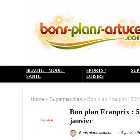
BEAUTÉ – MODE –
SPORTS /
SU
SANTÉ
LOISIRS
Home
»
Supermarchés
»
Bon plan Franprix : 50% 
Bon plan Franprix : 50
janvier
Bons plans astuces
6 janvier 