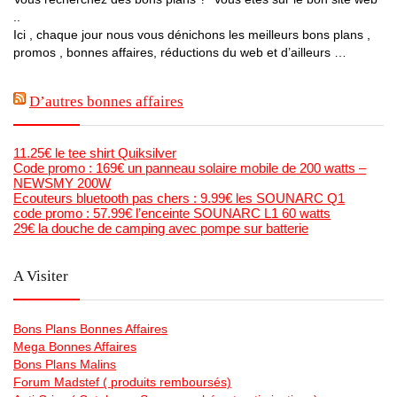
..
Ici , chaque jour nous vous dénichons les meilleurs bons plans ,
promos , bonnes affaires, réductions du web et d’ailleurs …
D’autres bonnes affaires
11.25€ le tee shirt Quiksilver
Code promo : 169€ un panneau solaire mobile de 200 watts –
NEWSMY 200W
Ecouteurs bluetooth pas chers : 9.99€ les SOUNARC Q1
code promo : 57.99€ l’enceinte SOUNARC L1 60 watts
29€ la douche de camping avec pompe sur batterie
A Visiter
Bons Plans Bonnes Affaires
Mega Bonnes Affaires
Bons Plans Malins
Forum Madstef ( produits remboursés)