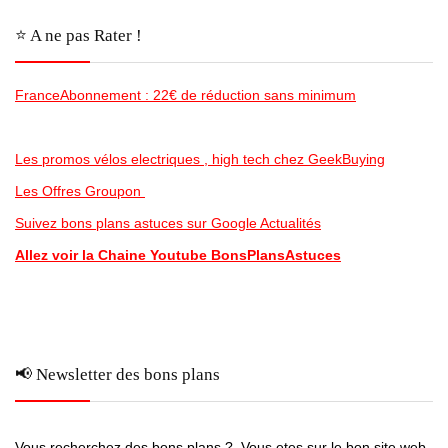
⭐️ A ne pas Rater !
FranceAbonnement : 22€ de réduction sans minimum
Les promos vélos electriques , high tech chez GeekBuying
Les Offres Groupon
Suivez bons plans astuces sur Google Actualités
Allez voir la Chaine Youtube BonsPlansAstuces
📢 Newsletter des bons plans
Vous recherchez des bons plans ? Vous etes sur le bon site web