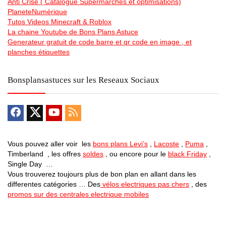
Anti Crise ( Catalogue Supermarchés et optimisations)
PlaneteNumérique
Tutos Videos Minecraft & Roblox
La chaine Youtube de Bons Plans Astuce
Generateur gratuit de code barre et qr code en image , et
planches étiquettes
Bonsplansastuces sur les Reseaux Sociaux
Vous pouvez aller voir les
bons plans Levi’s
,
Lacoste
,
Puma
,
Timberland , les offres
soldes
, ou encore pour le
black Friday
,
Single Day …
Vous trouverez toujours plus de bon plan en allant dans les
differentes catégories … Des
vélos electriques pas chers
, des
promos sur des centrales electrique mobiles