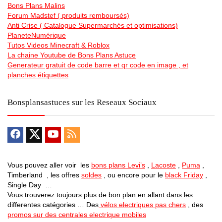
Bons Plans Malins
Forum Madstef ( produits remboursés)
Anti Crise ( Catalogue Supermarchés et optimisations)
PlaneteNumérique
Tutos Videos Minecraft & Roblox
La chaine Youtube de Bons Plans Astuce
Generateur gratuit de code barre et qr code en image , et
planches étiquettes
Bonsplansastuces sur les Reseaux Sociaux
Vous pouvez aller voir les
bons plans Levi’s
,
Lacoste
,
Puma
,
Timberland , les offres
soldes
, ou encore pour le
black Friday
,
Single Day …
Vous trouverez toujours plus de bon plan en allant dans les
differentes catégories … Des
vélos electriques pas chers
, des
promos sur des centrales electrique mobiles