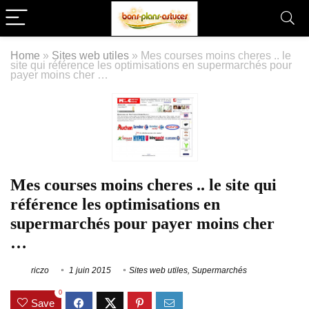
Home
»
Sites web utiles
»
Mes courses moins cheres .. le
site qui référence les optimisations en supermarchés pour
payer moins cher …
Mes courses moins cheres .. le site qui
référence les optimisations en
supermarchés pour payer moins cher
…
riczo
1 juin 2015
Sites web utiles
,
Supermarchés
0
Save