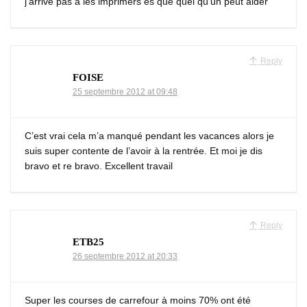
j’arrive pas a les imprimers es que quel qu’un peut aider
Reply
FOISE
25 septembre 2012 at 09:48
C’est vrai cela m’a manqué pendant les vacances alors je
suis super contente de l’avoir à la rentrée. Et moi je dis
bravo et re bravo. Excellent travail
Reply
ETB25
26 septembre 2012 at 20:33
Super les courses de carrefour à moins 70% ont été