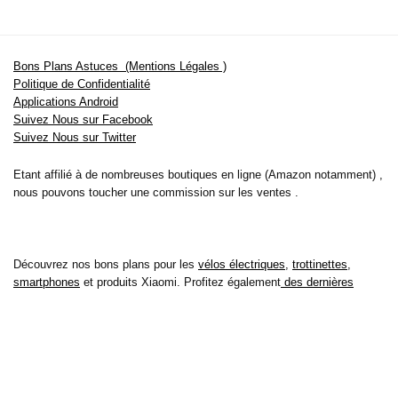
Bons Plans Astuces (Mentions Légales )
Politique de Confidentialité
Applications Android
Suivez Nous sur Facebook
Suivez Nous sur Twitter
Etant affilié à de nombreuses boutiques en ligne (Amazon notamment) ,
nous pouvons toucher une commission sur les ventes .
Découvrez nos bons plans pour les
vélos électriques
,
trottinettes
,
smartphones
et produits Xiaomi. Profitez également
des dernières
offres d’abonnements abordables pour des magazines
, ainsi que des
promotions pour vos
vacances
et voyages. Ne manquez pas nos
tests
et avis
sur les derniers produits high-tech et bien plus encore.