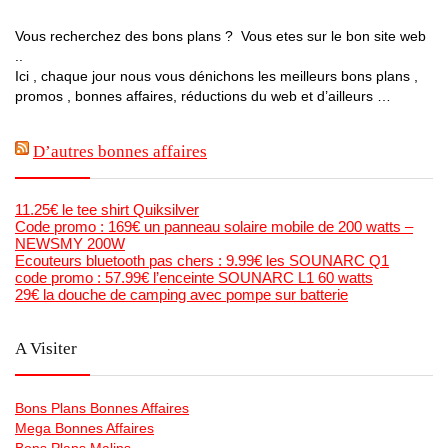
Vous recherchez des bons plans ? Vous etes sur le bon site web
..
Ici , chaque jour nous vous dénichons les meilleurs bons plans ,
promos , bonnes affaires, réductions du web et d’ailleurs …
D’autres bonnes affaires
11.25€ le tee shirt Quiksilver
Code promo : 169€ un panneau solaire mobile de 200 watts –
NEWSMY 200W
Ecouteurs bluetooth pas chers : 9.99€ les SOUNARC Q1
code promo : 57.99€ l’enceinte SOUNARC L1 60 watts
29€ la douche de camping avec pompe sur batterie
A Visiter
Bons Plans Bonnes Affaires
Mega Bonnes Affaires
Bons Plans Malins