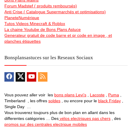
Forum Madstef ( produits remboursés)
Anti Crise ( Catalogue Supermarchés et optimisations)
PlaneteNumérique
Tutos Videos Minecraft & Roblox
La chaine Youtube de Bons Plans Astuce
Generateur gratuit de code barre et qr code en image , et
planches étiquettes
Bonsplansastuces sur les Reseaux Sociaux
Vous pouvez aller voir les
bons plans Levi’s
,
Lacoste
,
Puma
,
Timberland , les offres
soldes
, ou encore pour le
black Friday
,
Single Day …
Vous trouverez toujours plus de bon plan en allant dans les
differentes catégories … Des
vélos electriques pas chers
, des
promos sur des centrales electrique mobiles