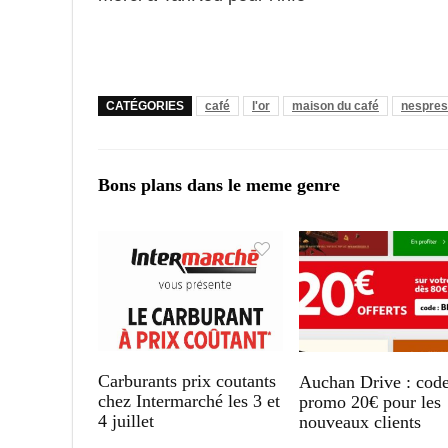
CATÉGORIES
café
l'or
maison du café
nespre
Bons plans dans le meme genre
Carburants prix coutants
Auchan Drive : cod
chez Intermarché les 3 et
promo 20€ pour les
4 juillet
nouveaux clients