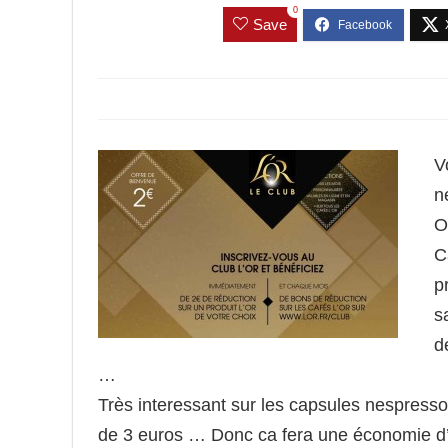
0
Save
V
n
O
C
p
s
d
…
Très interessant sur les capsules nespresso 
de 3 euros … Donc ca fera une économie 