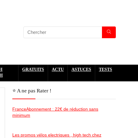
H
GRATUITS
ACTU
ASTUCES
TESTS
H
⭐️ A ne pas Rater !
FranceAbonnement : 22€ de réduction sans
minimum
Les promos vélos electriques , high tech chez