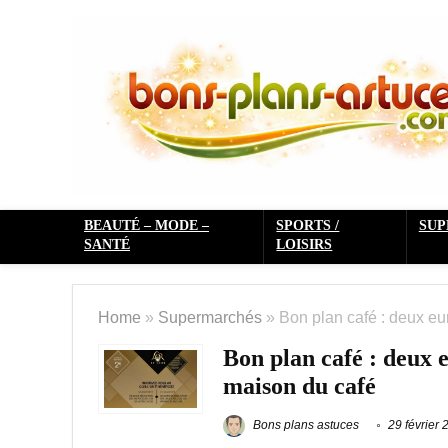
BEAUTÉ – MODE –
SPORTS /
SU
SANTÉ
LOISIRS
Home
»
Supermarchés
»
Bon plan café : deux eu
Bon plan café : deux e
maison du café
Bons plans astuces
29 février 