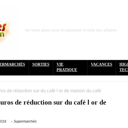
les bons plans pour économiser et faire des affaires
PERMARCHÉS
SORTIES
VIE
VACANCES
HIG
PRATIQUE
TEC
ros de réduction sur du café l or de maison du café
uros de réduction sur du café l or de
2016
Supermarchés