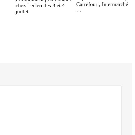
Carrefour , Intermarché
chez Leclerc les 3 et 4
…
juillet