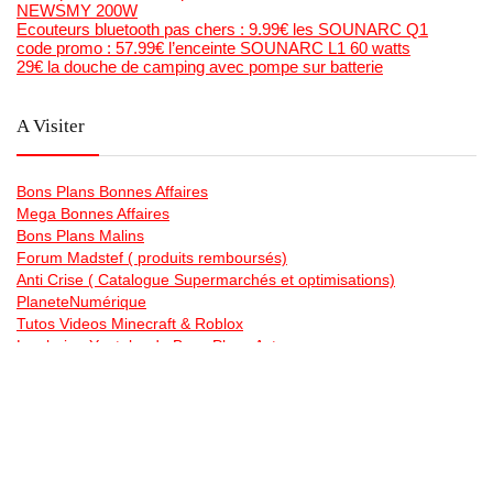
NEWSMY 200W
Ecouteurs bluetooth pas chers : 9.99€ les SOUNARC Q1
code promo : 57.99€ l’enceinte SOUNARC L1 60 watts
29€ la douche de camping avec pompe sur batterie
A Visiter
Bons Plans Bonnes Affaires
Mega Bonnes Affaires
Bons Plans Malins
Forum Madstef ( produits remboursés)
Anti Crise ( Catalogue Supermarchés et optimisations)
PlaneteNumérique
Tutos Videos Minecraft & Roblox
La chaine Youtube de Bons Plans Astuce
Generateur gratuit de code barre et qr code en image , et
planches étiquettes
Bonsplansastuces sur les Reseaux Sociaux