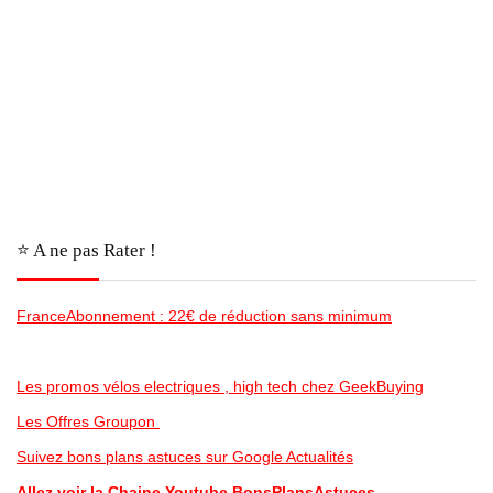
⭐️ A ne pas Rater !
FranceAbonnement : 22€ de réduction sans minimum
Les promos vélos electriques , high tech chez GeekBuying
Les Offres Groupon
Suivez bons plans astuces sur Google Actualités
Allez voir la Chaine Youtube BonsPlansAstuces