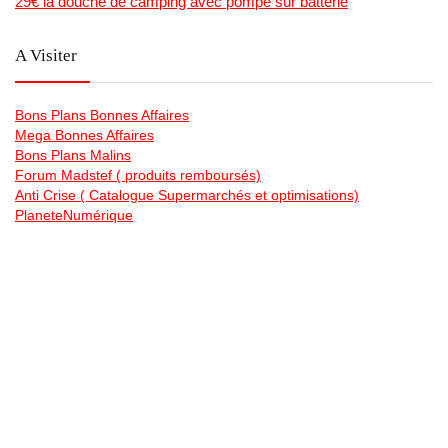
29€ la douche de camping avec pompe sur batterie
A Visiter
Bons Plans Bonnes Affaires
Mega Bonnes Affaires
Bons Plans Malins
Forum Madstef ( produits remboursés)
Anti Crise ( Catalogue Supermarchés et optimisations)
PlaneteNumérique
Tutos Videos Minecraft & Roblox
La chaine Youtube de Bons Plans Astuce
Generateur gratuit de code barre et qr code en image , et
planches étiquettes
Bonsplansastuces sur les Reseaux Sociaux